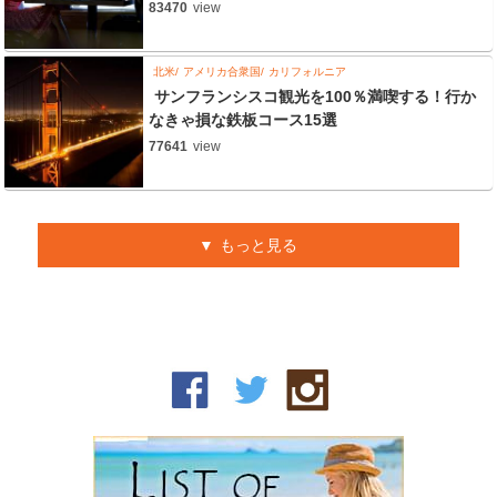
83470
view
北米
アメリカ合衆国
カリフォルニア
サンフランシスコ観光を100％満喫する！行か
なきゃ損な鉄板コース15選
77641
view
もっと見る