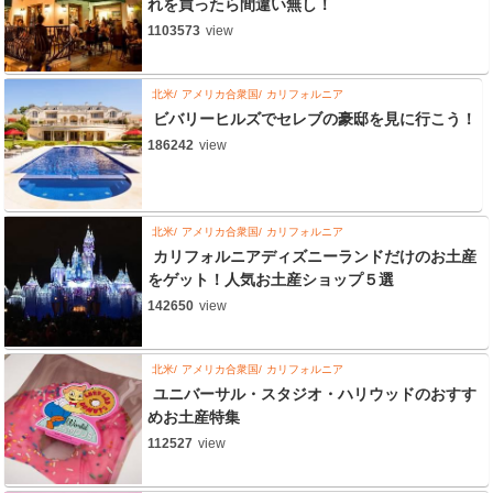
れを買ったら間違い無し！
1103573
view
北米
アメリカ合衆国
カリフォルニア
ビバリーヒルズでセレブの豪邸を見に行こう！
186242
view
北米
アメリカ合衆国
カリフォルニア
カリフォルニアディズニーランドだけのお土産
をゲット！人気お土産ショップ５選
142650
view
北米
アメリカ合衆国
カリフォルニア
ユニバーサル・スタジオ・ハリウッドのおすす
めお土産特集
112527
view