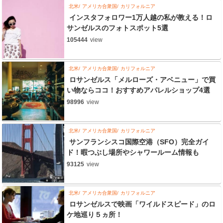
北米
アメリカ合衆国
カリフォルニア
インスタフォロワー1万人越の私が教える！ロ
サンゼルスのフォトスポット5選
105444
view
北米
アメリカ合衆国
カリフォルニア
ロサンゼルス「メルローズ・アベニュー」で買
い物ならココ！おすすめアパレルショップ4選
98996
view
北米
アメリカ合衆国
カリフォルニア
サンフランシスコ国際空港（SFO）完全ガイ
ド！暇つぶし場所やシャワールーム情報も
93125
view
北米
アメリカ合衆国
カリフォルニア
ロサンゼルスで映画「ワイルドスピード」のロ
ケ地巡り５ヵ所！