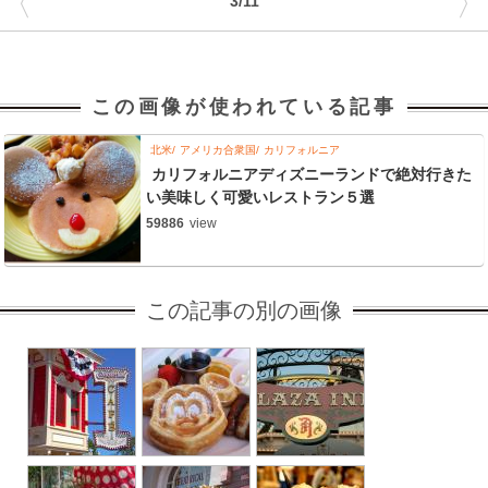
〈
〉
3/11
この画像が使われている記事
北米
アメリカ合衆国
カリフォルニア
カリフォルニアディズニーランドで絶対行きた
い美味しく可愛いレストラン５選
59886
view
この記事の別の画像