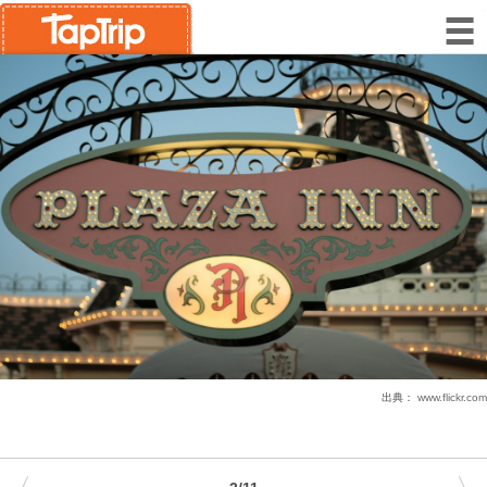
出典：
www.flickr.com