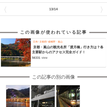
〈
〉
13/14
この画像が使われている記事
日本
京都府
嵯峨野・嵐山
京都・嵐山の観光名所「渡月橋」行き方は？各
主要駅からのアクセス完全ガイド！
56331
view
この記事の別の画像