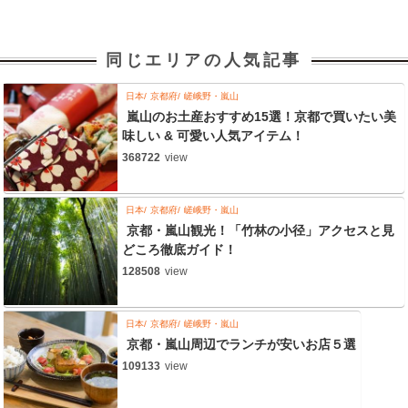
同じエリアの人気記事
日本
京都府
嵯峨野・嵐山
嵐山のお土産おすすめ15選！京都で買いたい美
味しい & 可愛い人気アイテム！
368722
view
日本
京都府
嵯峨野・嵐山
京都・嵐山観光！「竹林の小径」アクセスと見
どころ徹底ガイド！
128508
view
日本
京都府
嵯峨野・嵐山
京都・嵐山周辺でランチが安いお店５選
109133
view