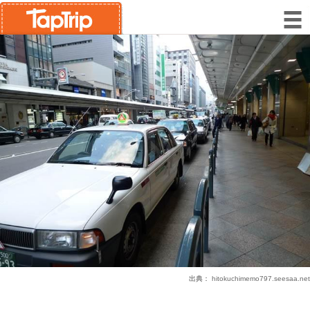
出典：
hitokuchimemo797.seesaa.net