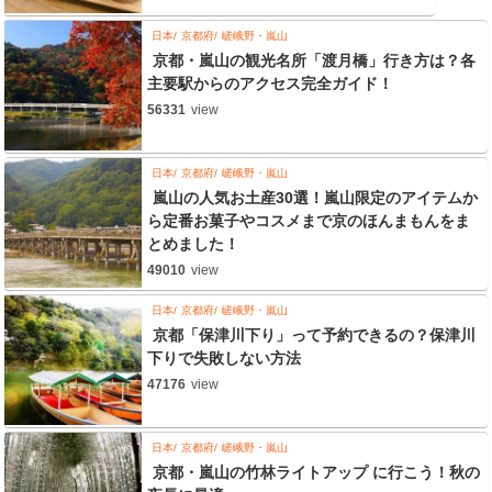
日本
京都府
嵯峨野・嵐山
京都・嵐山の観光名所「渡月橋」行き方は？各
主要駅からのアクセス完全ガイド！
56331
view
日本
京都府
嵯峨野・嵐山
嵐山の人気お土産30選！嵐山限定のアイテムか
ら定番お菓子やコスメまで京のほんまもんをま
とめました！
49010
view
日本
京都府
嵯峨野・嵐山
京都「保津川下り」って予約できるの？保津川
下りで失敗しない方法
47176
view
日本
京都府
嵯峨野・嵐山
京都・嵐山の竹林ライトアップ に行こう！秋の