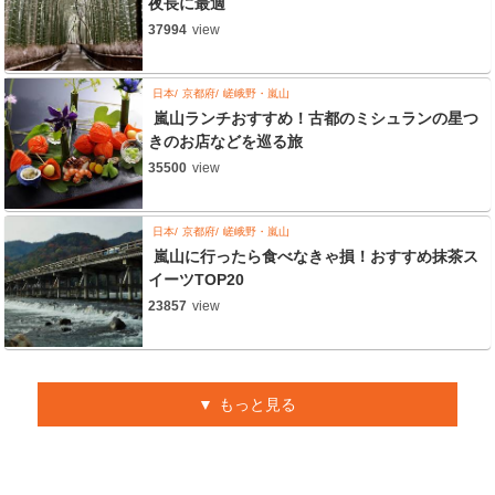
夜長に最適
37994
view
日本
京都府
嵯峨野・嵐山
嵐山ランチおすすめ！古都のミシュランの星つ
きのお店などを巡る旅
35500
view
日本
京都府
嵯峨野・嵐山
嵐山に行ったら食べなきゃ損！おすすめ抹茶ス
イーツTOP20
23857
view
もっと見る