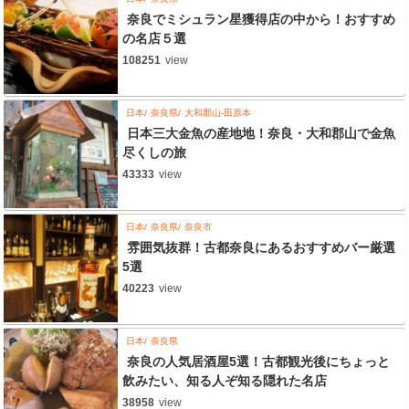
奈良でミシュラン星獲得店の中から！おすすめ
の名店５選
108251
view
日本
奈良県
大和郡山-田原本
日本三大金魚の産地地！奈良・大和郡山で金魚
尽くしの旅
43333
view
日本
奈良県
奈良市
雰囲気抜群！古都奈良にあるおすすめバー厳選
5選
40223
view
日本
奈良県
奈良の人気居酒屋5選！古都観光後にちょっと
飲みたい、知る人ぞ知る隠れた名店
38958
view