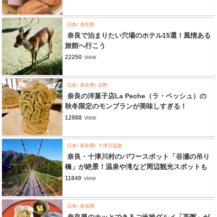
日本
奈良県
奈良で泊まりたい穴場のホテル15選！風情ある
旅館へ行こう
22250
view
日本
奈良県
吉野
奈良の洋菓子店La Peche（ラ・ペッシュ）の
秋冬限定のモンブランが美味しすぎる！
12988
view
日本
奈良県
十津川温泉
奈良・十津川村のパワースポット「谷瀬の吊り
橋」が絶景！温泉や滝など周辺観光スポットも
11849
view
日本
奈良県