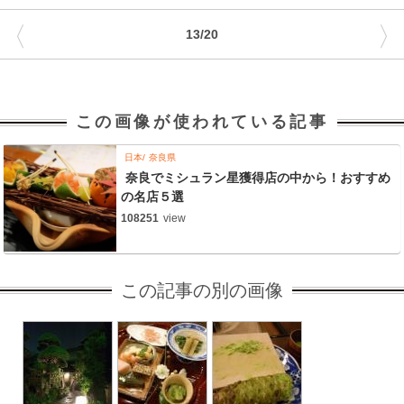
〈
〉
13/20
この画像が使われている記事
日本
奈良県
奈良でミシュラン星獲得店の中から！おすすめ
の名店５選
108251
view
この記事の別の画像