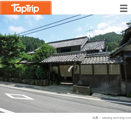
出典：
tabelog.ssl.k-img.com