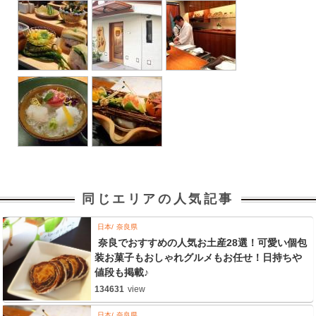
同じエリアの人気記事
日本
奈良県
奈良でおすすめの人気お土産28選！可愛い個包
装お菓子もおしゃれグルメもお任せ！日持ちや
値段も掲載♪
134631
view
日本
奈良県