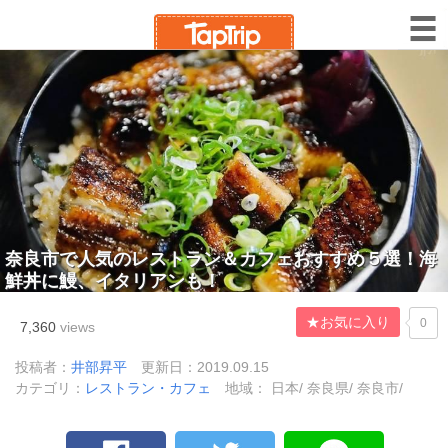
奈良市で人気のレストラン＆カフェおすすめ５選！海
鮮丼に鰻、イタリアンも！
★お気に入り
0
7,360
views
投稿者：
井部昇平
更新日：2019.09.15
カテゴリ：
レストラン・カフェ
地域： 日本/ 奈良県/ 奈良市/