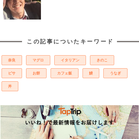
この記事についたキーワード
奈良
マグロ
イタリアン
きのこ
ピサ
お餅
カフェ飯
鰻
うなぎ
丼