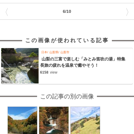
〈
〉
6/10
この画像が使われている記事
日本
山梨県
山梨市
山梨の三富で楽しむ「みとみ笛吹の湯」特集
長旅の疲れを温泉で癒やそう！
6158
view
この記事の別の画像