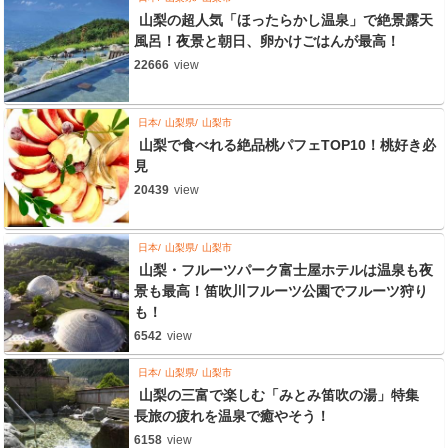
山梨の超人気「ほったらかし温泉」で絶景露天
風呂！夜景と朝日、卵かけごはんが最高！
22666
view
日本
山梨県
山梨市
山梨で食べれる絶品桃パフェTOP10！桃好き必
見
20439
view
日本
山梨県
山梨市
山梨・フルーツパーク富士屋ホテルは温泉も夜
景も最高！笛吹川フルーツ公園でフルーツ狩り
も！
6542
view
日本
山梨県
山梨市
山梨の三富で楽しむ「みとみ笛吹の湯」特集
長旅の疲れを温泉で癒やそう！
6158
view