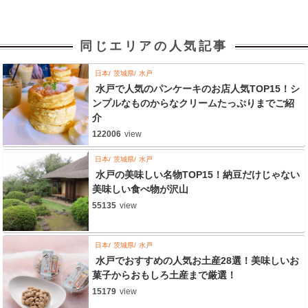
同じエリアの人気記事
日本
茨城県
水戸
水戸で人気のパンケーキのお店人気TOP15！シ
ンプルなものからなクリームたっぷりまでご紹
介
122006
view
日本
茨城県
水戸
水戸の美味しい名物TOP15！納豆だけじゃない
美味しい食べ物が沢山
55135
view
日本
茨城県
水戸
水戸でおすすめの人気お土産28選！美味しいお
菓子からおもしろ土産まで厳選！
15179
view