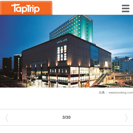
出典：
www.booking.com
〈
〉
3/30