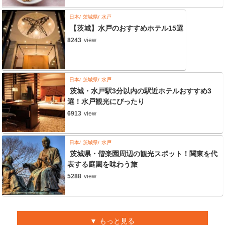
日本
茨城県
水戸
【茨城】水戸のおすすめホテル15選
8243
view
日本
茨城県
水戸
茨城・水戸駅3分以内の駅近ホテルおすすめ3
選！水戸観光にぴったり
6913
view
日本
茨城県
水戸
茨城県・偕楽園周辺の観光スポット！関東を代
表する庭園を味わう旅
5288
view
もっと見る