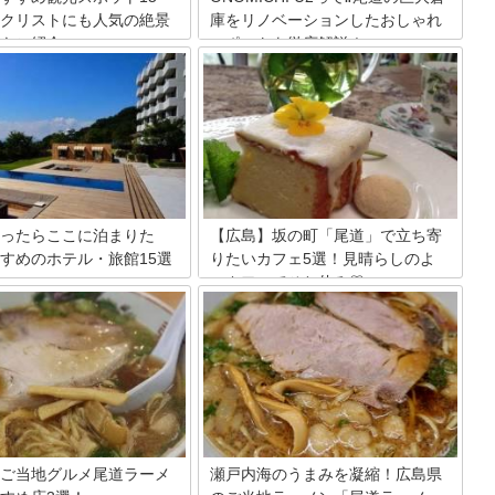
クリストにも人気の絶景
庫をリノベーションしたおしゃれ
もご紹介
スポットを徹底解説！
戸内海に浮かぶ小さな島。尾道
サイクリングロードとして人気がある瀬
まなみ海道を通って、向島を経
戸内のしまなみ街道。その街道が通る尾
橋を渡ってアクセスできます。
道の「サイクリストの聖地」と呼ばれる
ストにも人気の島で、瀬戸内海
スポット、ONOMICHI U2をご存知です
楽しめる観光名所がたくさん。
か？巨大な倉庫をリノベーションして造
城やしまなみビーチ、因島大
られたこちらは、おしゃれで素敵とサイ
菊畑など因島のおすすめの観光
クリスト以外にも評判の人気スポット。
を紹介しましょう。
今回はそんなONOMICHI U2の魅力をご
紹介しますね。
ったらここに泊まりた
【広島】坂の町「尾道」で立ち寄
すめのホテル・旅館15選
りたいカフェ5選！見晴らしのよ
いカフェでひと休み♡
尾道。美しい景色が見られる尾
はじめとして、見どころも多く
古くから文学や映画など様々な作品の舞
して大人気な町ですね。また、
台となった広島県尾道市は観光地として
画やアニメの舞台として使われ
も人気です。坂や階段、細い路地が多い
所でもあります。今回はそんな
ので尾道散策は徒歩がおすすめ。歩き疲
観光に便利なおすすめのホテル
れたら風情のあるカフェでひと休みもい
ご紹介していきますよ！
いですね。見晴らしがよくて素敵な尾道
カフェを5選ご紹介します。
ご当地グルメ尾道ラーメ
瀬戸内海のうまみを凝縮！広島県