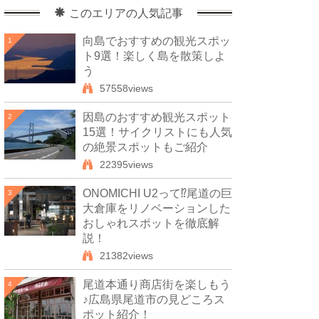
このエリアの人気記事
向島でおすすめの観光スポッ
1
ト9選！楽しく島を散策しよ
う
57558views
因島のおすすめ観光スポット
2
15選！サイクリストにも人気
の絶景スポットもご紹介
22395views
ONOMICHI U2って⁉尾道の巨
3
大倉庫をリノベーションした
おしゃれスポットを徹底解
説！
21382views
尾道本通り商店街を楽しもう
4
♪広島県尾道市の見どころス
ポット紹介！