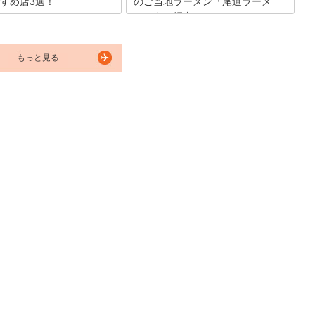
すめ店3選！
のご当地ラーメン「尾道ラーメ
ン」をご紹介
えば牡蠣料理やお好み焼きのイ
強いかもしれませんが、「尾道
尾道ラーメンとは、瀬戸内海の小魚から
」と呼ばれる広島県・尾道なら
とったダシを加えた鶏ガラスープ、平打
当地グルメがあることをご存知
もっと見る
ち麺、豚の背脂ミンチを浮かべる、など
か？今回こちらでは尾道ラーメ
が特徴の広島県のご当地ラーメンです。
られる人気のグルメスポットに
今回は、そんな尾道ラーメンのおすすめ
選3軒まとめてみました。ラー
店をご紹介いたします。
の方は是非一度チェックしてみ
ね♪