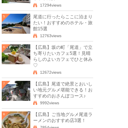
17294views
尾道に行ったらここに泊まり
5
たい！おすすめのホテル・旅
館15選
12763views
【広島】坂の町「尾道」で立
6
ち寄りたいカフェ5選！見晴
らしのよいカフェでひと休み
♡
12672views
【広島】尾道で絶景とおいし
7
い地元グルメ堪能できる！お
すすめのおさんぽコース♪
9992views
【広島】ご当地グルメ尾道ラ
8
ーメンのおすすめ店3選！
7854views