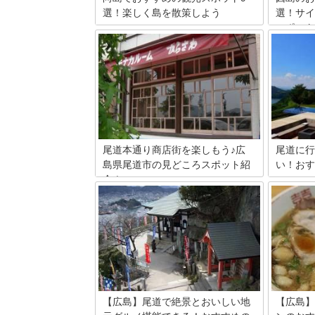
選！楽しく島を散策しよう
選！サイ
スポット
広島県尾道市にある向島の観光を紹介し
ます。尾道の町に一番近い島で、しまな
因島は瀬
み海道沿いにある向島。瀬戸内の他の島
市からし
と比べてあまり知られていない島です。
て因島大
今回はそんな向島にあるいろんな観光ス
サイクリ
ポットを9か所厳選しました。
の絶景が
村上水軍
橋、除虫
スポット
尾道本通り商店街を楽しもう♪広
尾道に行
島県尾道市の見どころスポット紹
い！おす
介！
坂の町・
道水道を
広島県尾道市は山陰から四国へ続くしま
観光地と
なみ海道の入り口に位置し、全国的にも
多くの映
名が通っている街ですね。歴史ある街並
ている場
みや千光寺山のロープウェイなど、有名
尾道で、
な見どころがたくさん。そんな中で「尾
や旅館を
道本通り商店街」は知る人ぞ知る穴場ポ
イント。味わいのある店が軒をつらね、
そぞろ歩きにぜひおすすめなのです。
【広島】尾道で絶景とおいしい地
【広島】