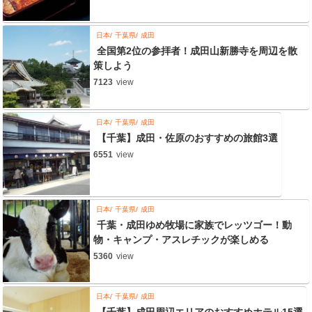
日本
千葉県
成田
全国第2位の参拝者！成田山新勝寺を周辺を散
策しよう
7123
view
日本
千葉県
成田
【千葉】成田・佐原のおすすめの旅館3選
6551
view
日本
千葉県
成田
千葉・成田ゆめ牧場に家族でレッツゴー！動
物・キャンプ・アスレチックが楽しめる
5360
view
日本
千葉県
成田