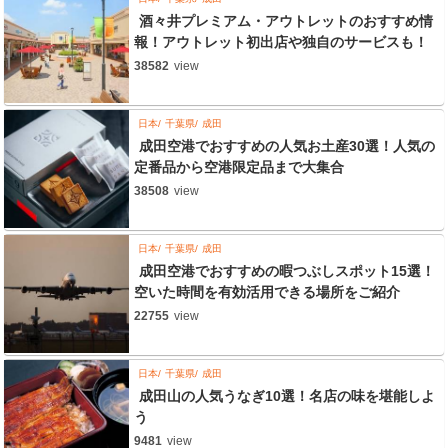
酒々井プレミアム・アウトレットのおすすめ情
報！アウトレット初出店や独自のサービスも！
38582
view
日本
千葉県
成田
成田空港でおすすめの人気お土産30選！人気の
定番品から空港限定品まで大集合
38508
view
日本
千葉県
成田
成田空港でおすすめの暇つぶしスポット15選！
空いた時間を有効活用できる場所をご紹介
22755
view
日本
千葉県
成田
成田山の人気うなぎ10選！名店の味を堪能しよ
う
9481
view