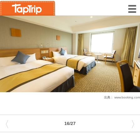
出典：
www.booking.com
〈
〉
16/27