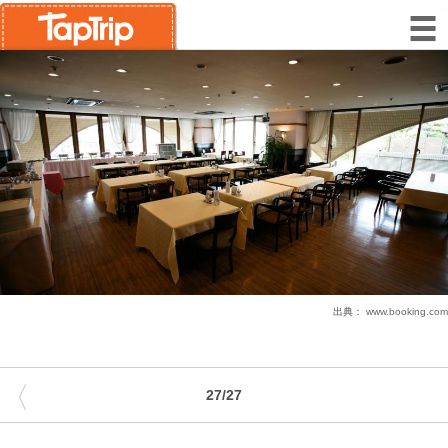
出典：
www.booking.com
〈
27/27