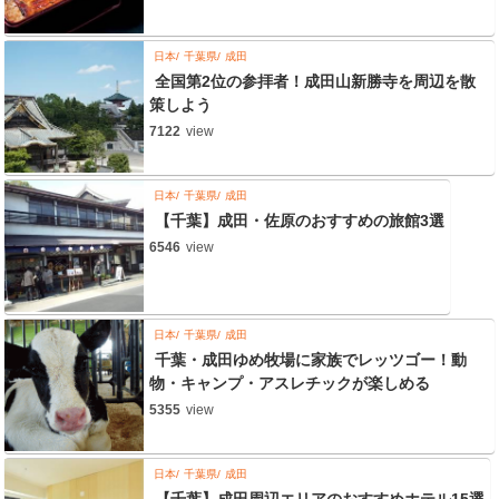
日本
千葉県
成田
全国第2位の参拝者！成田山新勝寺を周辺を散
策しよう
7122
view
日本
千葉県
成田
【千葉】成田・佐原のおすすめの旅館3選
6546
view
日本
千葉県
成田
千葉・成田ゆめ牧場に家族でレッツゴー！動
物・キャンプ・アスレチックが楽しめる
5355
view
日本
千葉県
成田