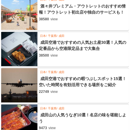
酒々井プレミアム・アウトレットのおすすめ情
報！アウトレット初出店や独自のサービスも！
38580
view
日本
千葉県
成田
成田空港でおすすめの人気お土産30選！人気の
定番品から空港限定品まで大集合
38500
view
日本
千葉県
成田
成田空港でおすすめの暇つぶしスポット15選！
空いた時間を有効活用できる場所をご紹介
22749
view
日本
千葉県
成田
成田山の人気うなぎ10選！名店の味を堪能しよ
う
9473
view