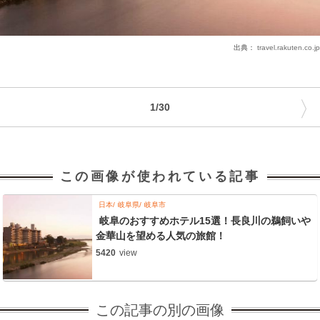
出典：
travel.rakuten.co.jp
〉
1/30
この画像が使われている記事
日本
岐阜県
岐阜市
岐阜のおすすめホテル15選！長良川の鵜飼いや
金華山を望める人気の旅館！
5420
view
この記事の別の画像