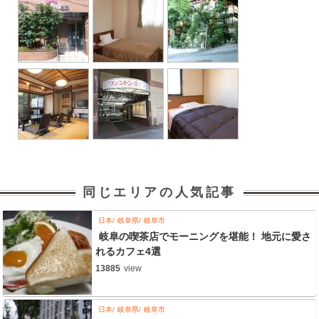
同じエリアの人気記事
日本
岐阜県
岐阜市
岐阜の喫茶店でモーニングを堪能！ 地元に愛さ
れるカフェ4選
13885
view
日本
岐阜県
岐阜市