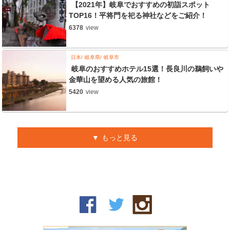
【2021年】岐阜でおすすめの初詣スポット
TOP16！平将門を祀る神社などをご紹介！
6378
view
日本
岐阜県
岐阜市
岐阜のおすすめホテル15選！長良川の鵜飼いや
金華山を望める人気の旅館！
5420
view
もっと見る