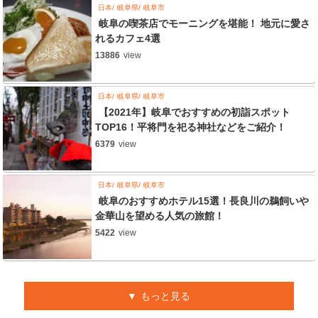
日本
岐阜県
岐阜市
岐阜の喫茶店でモーニングを堪能！ 地元に愛さ
れるカフェ4選
13886
view
日本
岐阜県
岐阜市
【2021年】岐阜でおすすめの初詣スポット
TOP16！平将門を祀る神社などをご紹介！
6379
view
日本
岐阜県
岐阜市
岐阜のおすすめホテル15選！長良川の鵜飼いや
金華山を望める人気の旅館！
5422
view
もっと見る