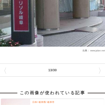
出典：
www.jalan.net
〈
〉
13/30
この画像が使われている記事
日本
岐阜県
岐阜市