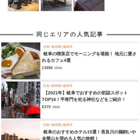
同じエリアの人気記事
日本
岐阜県
岐阜市
岐阜の喫茶店でモーニングを堪能！ 地元に愛さ
れるカフェ4選
13886
view
日本
岐阜県
岐阜市
【2021年】岐阜でおすすめの初詣スポット
TOP16！平将門を祀る神社などをご紹介！
6379
view
日本
岐阜県
岐阜市
岐阜のおすすめホテル15選！長良川の鵜飼いや
金華山を望める人気の旅館！