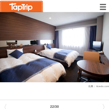
出典：
ilcredo.com
〈
〉
22/30