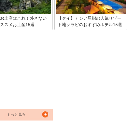
お土産はこれ！外さない
【タイ】アジア屈指の人気リゾー
ススメお土産15選
ト地クラビのおすすめホテル15選
にあるクラビは今後大注目間違
あまり日本では注目されていないクラビ
タイの人気リゾート地！そんな
ですが、美しい海と大自然に囲まれたタ
手に入れたい最強のお土産をご
イの人気リゾート地。日本人の観光客は
いきます。クラビを訪れた際の
まだ少ないので、本当の海外旅行を満喫
てみてはいかが。
できます。今回はそんなクラビのおすす
めホテルを15軒ピックアップしてみまし
た。
もっと見る