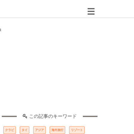
像
この記事のキーワード
クラビ
タイ
アジア
海外旅行
リゾート