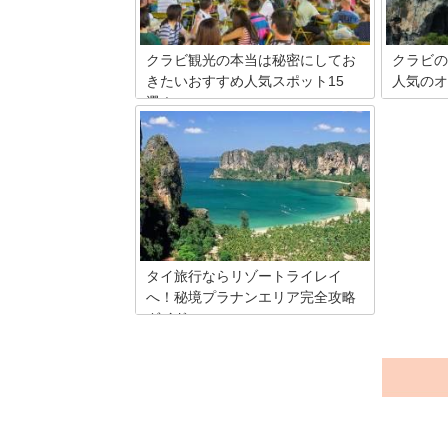
クラビ観光の本当は秘密にしてお
クラビの
きたいおすすめ人気スポット15
人気のオ
選！
タイ南部
いなしの
プーケット島にもほど近い秘境とも呼ば
クラビで
れるタイの「クラビ」。石灰岩やジャン
紹介して
グルも多く冒険旅行を楽しみたい人にお
参考にし
すすめの観光スポットがたっぷり。そん
なクラビでおすすめの人気観光スポット
をご紹介していきます。
タイ旅行ならリゾートライレイ
へ！秘境プラナンエリア完全攻略
ガイド
タイ・クラビ県の秘境エリア、ライレイ
＆プラナン。内陸地でありながら岩山に
阻まれて道路がなく、向かう手段はボー
トのみであり、陸の孤島と呼ばれていま
す。そのため、エリア内には車は走って
おらず、エリア自体が狭くどこに行くに