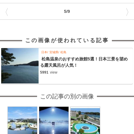
〈
〉
5/9
この画像が使われている記事
日本
宮城県
松島
松島温泉のおすすめ旅館5選！日本三景を望め
る露天風呂が人気！
5991
view
この記事の別の画像