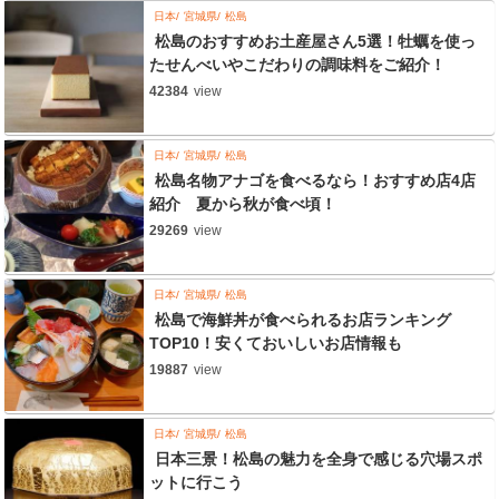
日本
宮城県
松島
松島のおすすめお土産屋さん5選！牡蠣を使っ
たせんべいやこだわりの調味料をご紹介！
42384
view
日本
宮城県
松島
松島名物アナゴを食べるなら！おすすめ店4店
紹介 夏から秋が食べ頃！
29269
view
日本
宮城県
松島
松島で海鮮丼が食べられるお店ランキング
TOP10！安くておいしいお店情報も
19887
view
日本
宮城県
松島
日本三景！松島の魅力を全身で感じる穴場スポ
ットに行こう