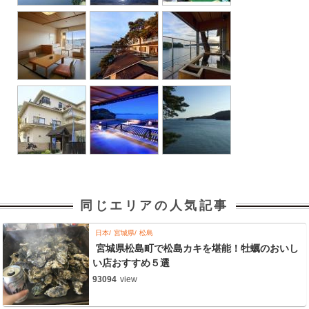
同じエリアの人気記事
日本
宮城県
松島
宮城県松島町で松島カキを堪能！牡蠣のおいし
い店おすすめ５選
93094
view