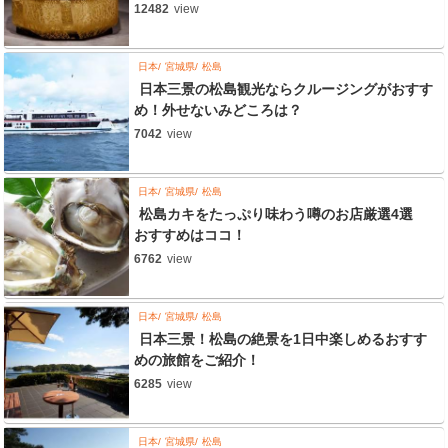
12482
view
日本
宮城県
松島
日本三景の松島観光ならクルージングがおすす
め！外せないみどころは？
7042
view
日本
宮城県
松島
松島カキをたっぷり味わう噂のお店厳選4選
おすすめはココ！
6762
view
日本
宮城県
松島
日本三景！松島の絶景を1日中楽しめるおすす
めの旅館をご紹介！
6285
view
日本
宮城県
松島