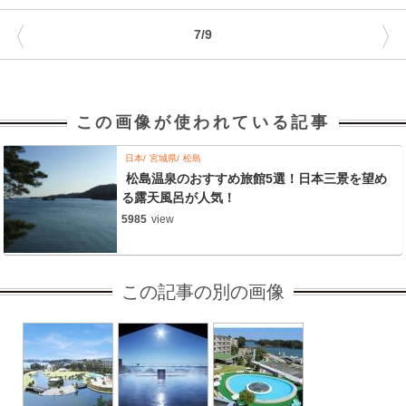
〈
〉
7/9
この画像が使われている記事
日本
宮城県
松島
松島温泉のおすすめ旅館5選！日本三景を望め
る露天風呂が人気！
5985
view
この記事の別の画像