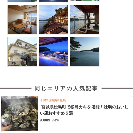
同じエリアの人気記事
日本
宮城県
松島
宮城県松島町で松島カキを堪能！牡蠣のおいし
い店おすすめ５選
93089
view