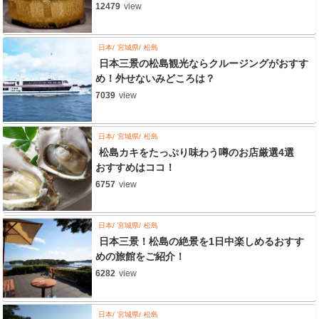
12479
view
日本
宮城県
松島
日本三景の松島観光ならクルージングがおすす
め！外せないみどころは？
7039
view
日本
宮城県
松島
松島カキをたっぷり味わう噂のお店厳選4選
おすすめはココ！
6757
view
日本
宮城県
松島
日本三景！松島の絶景を1日中楽しめるおすす
めの旅館をご紹介！
6282
view
日本
宮城県
松島