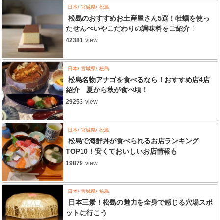
日本
宮城県
松島
松島のおすすめお土産屋さん5選！牡蠣を使っ
たせんべいやこだわりの調味料をご紹介！
42381
view
日本
宮城県
松島
松島名物アナゴを食べるなら！おすすめ店4店
紹介 夏から秋が食べ頃！
29253
view
日本
宮城県
松島
松島で海鮮丼が食べられるお店ランキング
TOP10！安くておいしいお店情報も
19879
view
日本
宮城県
松島
日本三景！松島の魅力を全身で感じる穴場スポ
ットに行こう