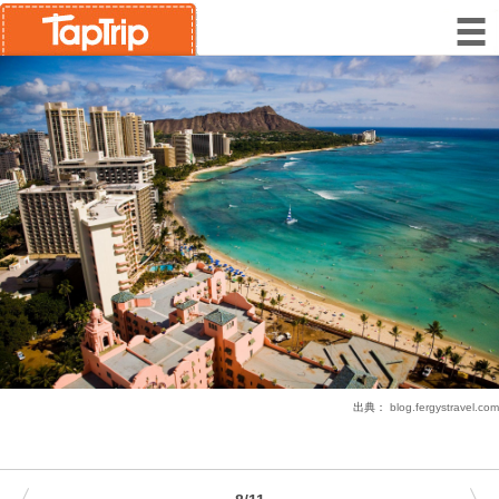
出典：
blog.fergystravel.com