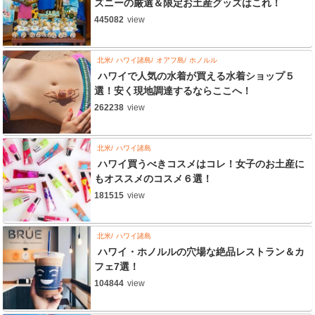
ズニーの厳選＆限定お土産グッズはこれ！
445082
view
北米
ハワイ諸島
オアフ島
ホノルル
ハワイで人気の水着が買える水着ショップ５
選！安く現地調達するならここへ！
262238
view
北米
ハワイ諸島
ハワイ買うべきコスメはコレ！女子のお土産に
もオススメのコスメ６選！
181515
view
北米
ハワイ諸島
ハワイ・ホノルルの穴場な絶品レストラン＆カ
フェ7選！
104844
view