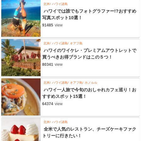
北米
ハワイ諸島
ハワイでは誰でもフォトグラファー!?おすすめ
写真スポット10選！
91485
view
北米
ハワイ諸島
オアフ島
ハワイのワイケレ・プレミアムアウトレットで
買うべきお得ブランドはこの５つ！
80341
view
北米
ハワイ諸島
オアフ島
ホノルル
ハワイ一人旅で今旬のおしゃれカフェ巡り！お
すすめスポット15選！
64374
view
北米
ハワイ諸島
全米で人気のレストラン、チーズケーキファク
トリーに行きたい！