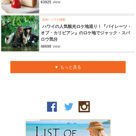
63925
view
北米
ハワイ諸島
ハワイの人気観光ロケ地巡り！『パイレーツ・
オブ・カリビアン』のロケ地でジャック・スパ
ロウ気分
46698
view
もっと見る