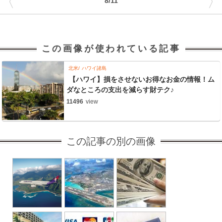
〈
〉
8/11
この画像が使われている記事
北米
ハワイ諸島
【ハワイ】損をさせないお得なお金の情報！ム
ダなところの支出を減らす財テク♪
11496
view
この記事の別の画像