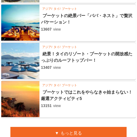
アジア
タイ
プーケット
プーケットの絶景バー「ババ・ネスト」で贅沢
バケーション！
13607
view
アジア
タイ
プーケット
絶景！タイのリゾート・プーケットの開放感た
っぷりのルーフトップバー！
13407
view
アジア
タイ
プーケット
プーケットではこれをやらなきゃ始まらない！
厳選アクティビティ5
13151
view
もっと見る