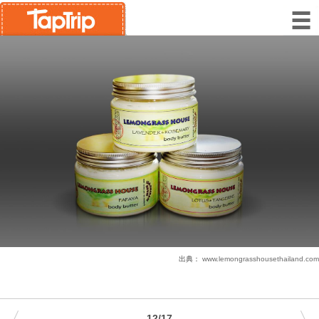
出典：
www.lemongrasshousethailand.com
12/17