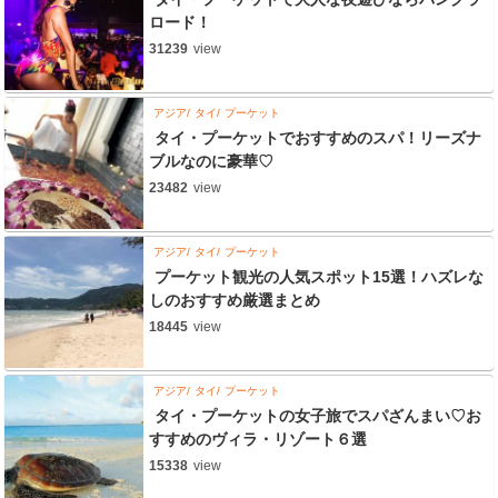
ロード！
31239
view
アジア
タイ
プーケット
タイ・プーケットでおすすめのスパ！リーズナ
ブルなのに豪華♡
23482
view
アジア
タイ
プーケット
プーケット観光の人気スポット15選！ハズレな
しのおすすめ厳選まとめ
18445
view
アジア
タイ
プーケット
タイ・プーケットの女子旅でスパざんまい♡お
すすめのヴィラ・リゾート６選
15338
view