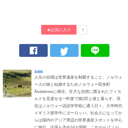
★お気に入り
0
AIMI
人生の目標は世界遺産を制覇すること。ノルウェ
ー人の彼と結婚するためノルウェー田舎町
Åndalsnesに移住。壮大な自然に囲まれたフィヨ
ルドを見渡せる一軒家で猫2匹と彼と暮らす。現
在はノルウェー語語学学校に通う日々。大学時代
イギリス留学中にヨーロッパ、社会人になってか
らは国内やアジア周辺の世界遺産スポットを中心
に旅行。出張も含め16カ国程。これからはノル