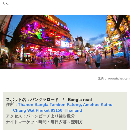
い。
出典：
www.phuket.com
スポット名：バングラロード / Bangla road
住所：
Thanon Bangla Tambon Patong, Amphoe Kathu
Chang Wat Phuket 83150, Thailand
アクセス：
パトンビーチより徒歩数分
ナイトマーケット時間：
毎日夕暮～翌明方