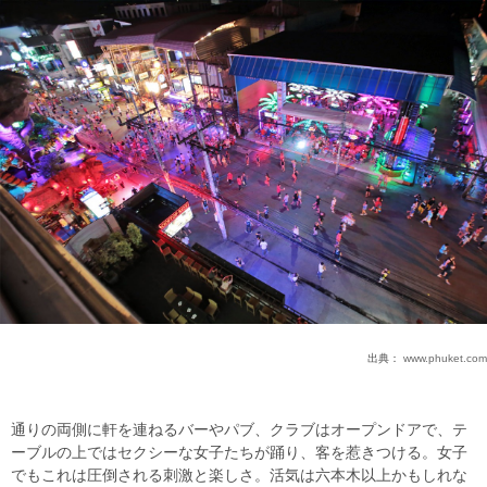
出典：
www.phuket.com
通りの両側に軒を連ねるバーやパブ、クラブはオープンドアで、テ
ーブルの上ではセクシーな女子たちが踊り、客を惹きつける。女子
でもこれは圧倒される刺激と楽しさ。活気は六本木以上かもしれな