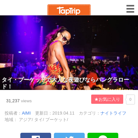
タイ・プーケットで大人な夜遊びならバングラロー
ド！
★お気に入り
0
31,237
views
投稿者：
AIMI
更新日：2019.04.11
カテゴリ：
ナイトライフ
地域： アジア/ タイ/ プーケット/