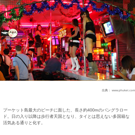
出典：
www.phuket.com
プーケット島最大のビーチに面した、長さ約400mのバングラロー
ド。日の入り以降は歩行者天国となり、タイとは思えない多国籍な
活気ある通りと化す。