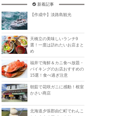
新着記事
【作成中】淡路島観光
天橋立の美味しいランチ9
選！一度は訪れたいお店まと
め
福井で海鮮＆カニ食べ放題・
バイキングのお店おすすめの
15選！食べ過ぎ注意
朝茹で花咲ガニに感動！根室
かさい商店
北海道夕張郡由仁町でわんこ