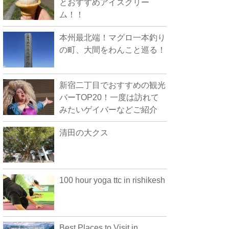
とおすすめアイスクリー
ム！！
本州最北端！マグロ一本釣り
の町、大間をわんこと巡る！
新宿二丁目でおすすめの観光
バーTOP20！一度は訪れて
みたいゲイバーなどご紹介
清田の大クス
100 hour yoga ttc in rishikesh
Best Places to Visit in