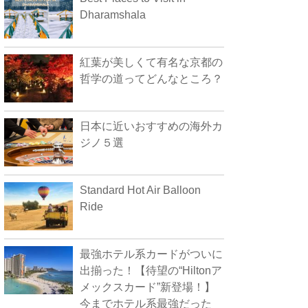
Dharamshala
紅葉が美しくて有名な京都の
哲学の道ってどんなところ？
日本に近いおすすめの海外カ
ジノ５選
Standard Hot Air Balloon
Ride
最強ホテル系カードがついに
出揃った！【待望の“Hiltonア
メックスカード”新登場！】
今までホテル系最強だった