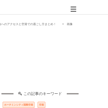
内へのアクセスと空港での過ごし方まとめ！
画像
この記事のキーワード
ホーチミンシティ国際空港
空港