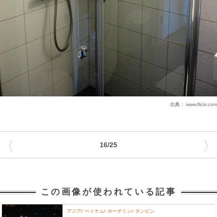
出典：
www.flickr.com
〈
〉
16/25
この画像が使われている記事
アジア
ベトナム
ホーチミン
タンビン