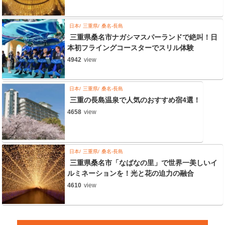
日本
三重県
桑名-長島
三重県桑名市ナガシマスパーランドで絶叫！日
本初フライングコースターでスリル体験
4942
view
日本
三重県
桑名-長島
三重の長島温泉で人気のおすすめ宿4選！
4658
view
日本
三重県
桑名-長島
三重県桑名市「なばなの里」で世界一美しいイ
ルミネーションを！光と花の迫力の融合
4610
view