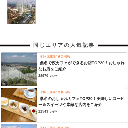
同じエリアの人気記事
日本
三重県
桑名-長島
桑名で夜カフェができるお店TOP20！おしゃれ
なお店をご紹介
38970
view
日本
三重県
桑名-長島
桑名のおしゃれカフェTOP20！美味しいコーヒ
ー＆スイーツや素敵な店内をご紹介
22543
view
日本
三重県
桑名-長島