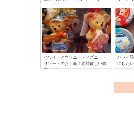
ス」がウマい！
ュリンプ
リンプト
フライド・ライス。ご存知ですか？ 「炒
飯」だと思いきや別物の美味しさ！日本
ハワイの
ではそうそう味わえないと今ハワイ通の
る、CB
間で密かなブームなのです。 ハワイの定
「ハワイ
番グルメに飽きたあなたへ、絶品B級グ
みのシュ
ルメ♡フライド・ライスのお店、ご紹介
ラ・トゥ
しちゃいます！
後に美味
FIVE-
ハワイ・アウラニ・ディズニー・
ハワイ限
リゾートのお土産！絶対欲しい限
にしたい
定品あれこれ
ハワイを
ですよね
「アウラニ・ディズニー・リゾート＆ス
ハワイ限
パ」で、お土産を買うことができるお店
ットして
「カレパ・ストア」！こちらのお店では
で、きっ
日本でも大人気のダッフィー＆シェリー
メイグッズを始め絶対欲しい限定品！ア
ウラニ・ディズニー・リゾートのお土
産、ハワイのアウラニ限定商品が購入で
きます。アウラニの思い出として、ここ
でしか手に入らないディズニーグッズを
ご紹介します！