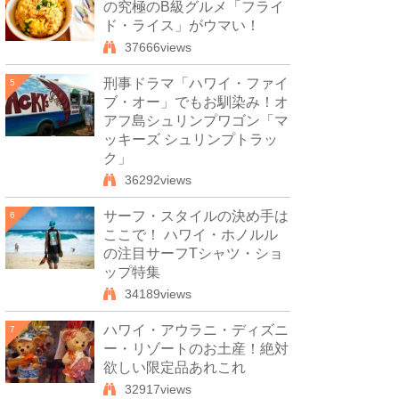
の究極のB級グルメ「フライ
ド・ライス」がウマい！
37666views
刑事ドラマ「ハワイ・ファイ
5
ブ・オー」でもお馴染み！オ
アフ島シュリンプワゴン「マ
ッキーズ シュリンプトラッ
ク」
36292views
サーフ・スタイルの決め手は
6
ここで！ ハワイ・ホノルル
の注目サーフTシャツ・ショ
ップ特集
34189views
ハワイ・アウラニ・ディズニ
7
ー・リゾートのお土産！絶対
欲しい限定品あれこれ
32917views