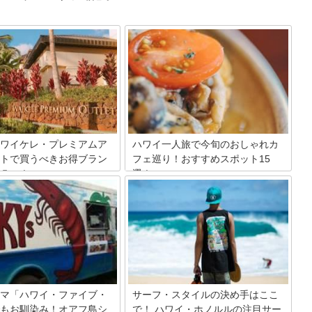
ワイケレ・プレミアムア
ハワイ一人旅で今旬のおしゃれカ
トで買うべきお得ブラン
フェ巡り！おすすめスポット15
５つ！
選！
からバスで約50分走れば、そこ
友達同士やカップル行くハワイもいいけ
ピング・パラダイス！ 御殿場や
ど、自分のペースでのんびり過ごしてみ
ど日本でも展開しているチェル
たい！今、一人旅が注目されているハワ
ウトレット系列のワイケレ・プ
イでおすすめのオシャレカフェを教えち
・アウトレットがあなたを待っ
ゃいます！ブレックファストやランチで
 50店舗以上が軒を連ねるモ
利用したり、観光の合間にふらっと寄る
ブランド好きにはたまらない！
のもいいですね。人気なスポットから穴
来たからこそ買いたい絶対有名
場スポットまで一挙にご紹介したいと思
をご紹介いたします。
います！
マ「ハワイ・ファイブ・
サーフ・スタイルの決め手はここ
もお馴染み！オアフ島シ
で！ ハワイ・ホノルルの注目サー