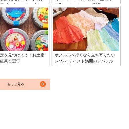
ワゴン「マッキーズ シュ
フTシャツ・ショップ特集
ラック」
ハワイといえば海、そしてサーフィン！
世界中から大きな波を求めてサーファー
美しい風景をバックに展開され
達が集まります。 そんな彼らから始まっ
S放送の人気テレビ刑事ドラマ
たサーフ・ファッションは、やがてハワ
・ファイブ・オー」でもお馴染
イのトレンドとなっていきました。サー
リンプワゴン。ドラマではテイ
フ・スタイルを左右するのがサーフTシ
リ演じるカマコナが、事件解決
ャツ！ 素敵なサーフTシャツは、海でも
しそうなシュリンプデッシュを
街でも、いろんなシーンに似合います。
Oメンバーに振る舞います。
今回は、ハワイで注目のサーフTシャ
定を見つけよう！お土産
ホノルルへ行くなら立ち寄りたい
ツ・ショップをご紹介します。
紅茶５選♡
♪ハワイテイスト満開のアパレル
ショップ
訪れたら、お土産選びが楽しみ
！コナコーヒーも良いですが、
キュートなロコスタイルやカラフルなリ
定フレーバーが人気の紅茶をゲ
ゾートファッションは女心をくすぐりま
みませんか？特別感があるの
もっと見る
すよね！そんな女性たちの憧れが詰まっ
と喜ばれるはず♪
たハワイテイスト満開の立ち寄るべきア
パレルショップをご紹介。