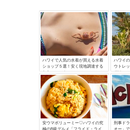
ハワイで人気の水着が買える水着
ハワイの
ショップ５選！安く現地調達する
ウトレッ
ならここへ！
ドはこの
水着を日本から持ってくるのもいいけ
ワイキキ
ど、なるべく荷物は軽くしておきたいも
はショッ
の。そこで今回はハワイ現地で調達でき
酒々井な
る水着ショップを集めてみました。日本
シー・ア
にはないハワイらしい水着たちをご紹介
レミアム
します！
ています。
ールは、
ハワイに
ブランド
安ウマボリューミー♡ハワイの究
刑事ドラ
極のB級グルメ「フライド・ライ
オー」で