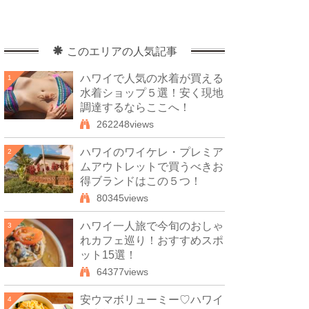
このエリアの人気記事
ハワイで人気の水着が買える
1
水着ショップ５選！安く現地
調達するならここへ！
262248views
ハワイのワイケレ・プレミア
2
ムアウトレットで買うべきお
得ブランドはこの５つ！
80345views
ハワイ一人旅で今旬のおしゃ
3
れカフェ巡り！おすすめスポ
ット15選！
64377views
安ウマボリューミー♡ハワイ
4