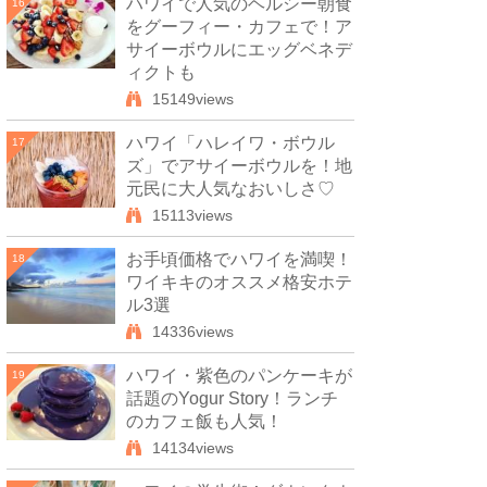
ハワイで人気のヘルシー朝食
16
をグーフィー・カフェで！ア
サイーボウルにエッグベネデ
ィクトも
15149views
ハワイ「ハレイワ・ボウル
17
ズ」でアサイーボウルを！地
元民に大人気なおいしさ♡
15113views
お手頃価格でハワイを満喫！
18
ワイキキのオススメ格安ホテ
ル3選
14336views
ハワイ・紫色のパンケーキが
19
話題のYogur Story！ランチ
のカフェ飯も人気！
14134views