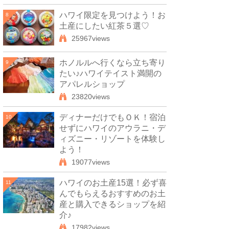
ハワイ限定を見つけよう！お
8
土産にしたい紅茶５選♡
25967views
ホノルルへ行くなら立ち寄り
9
たい♪ハワイテイスト満開の
アパレルショップ
23820views
ディナーだけでもＯＫ！宿泊
10
せずにハワイのアウラニ・デ
ィズニー・リゾートを体験し
よう！
19077views
ハワイのお土産15選！必ず喜
11
んでもらえるおすすめのお土
産と購入できるショップを紹
介♪
17982views