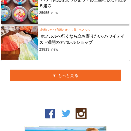
５選♡
25955
view
北米
ハワイ諸島
オアフ島
ホノルル
ホノルルへ行くなら立ち寄りたい♪ハワイテイ
スト満開のアパレルショップ
23813
view
もっと見る