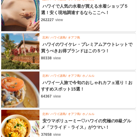
ハワイで人気の水着が買える水着ショップ５
選！安く現地調達するならここへ！
262227
view
北米
ハワイ諸島
オアフ島
ハワイのワイケレ・プレミアムアウトレットで
買うべきお得ブランドはこの５つ！
80338
view
北米
ハワイ諸島
オアフ島
ホノルル
ハワイ一人旅で今旬のおしゃれカフェ巡り！お
すすめスポット15選！
64367
view
北米
ハワイ諸島
オアフ島
ホノルル
安ウマボリューミー♡ハワイの究極のB級グル
メ「フライド・ライス」がウマい！
37658
view