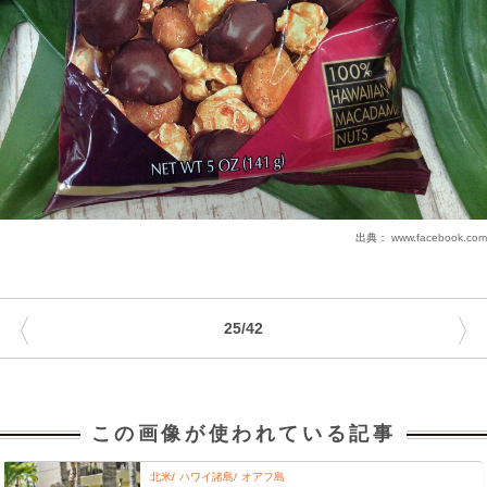
出典：
www.facebook.com
〈
〉
25/42
この画像が使われている記事
北米
ハワイ諸島
オアフ島