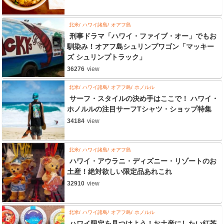
北米
ハワイ諸島
オアフ島
刑事ドラマ「ハワイ・ファイブ・オー」でもお
馴染み！オアフ島シュリンプワゴン「マッキー
ズ シュリンプトラック」
36276
view
北米
ハワイ諸島
オアフ島
ホノルル
サーフ・スタイルの決め手はここで！ ハワイ・
ホノルルの注目サーフTシャツ・ショップ特集
34184
view
北米
ハワイ諸島
オアフ島
ハワイ・アウラニ・ディズニー・リゾートのお
土産！絶対欲しい限定品あれこれ
32910
view
北米
ハワイ諸島
オアフ島
ホノルル
ハワイ限定を見つけよう！お土産にしたい紅茶