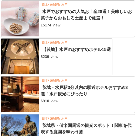
日本
茨城県
水戸
水戸でおすすめの人気お土産28選！美味しいお
菓子からおもしろ土産まで厳選！
15174
view
日本
茨城県
水戸
【茨城】水戸のおすすめホテル15選
8239
view
日本
茨城県
水戸
茨城・水戸駅3分以内の駅近ホテルおすすめ3
選！水戸観光にぴったり
6910
view
日本
茨城県
水戸
茨城県・偕楽園周辺の観光スポット！関東を代
表する庭園を味わう旅