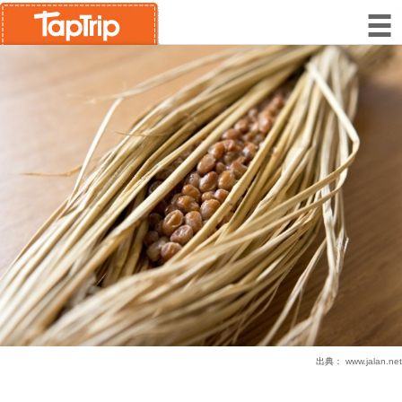
出典：
www.jalan.net