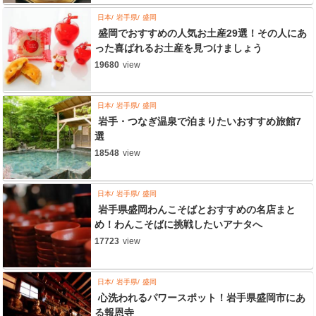
日本
岩手県
盛岡
盛岡でおすすめの人気お土産29選！その人にあ
った喜ばれるお土産を見つけましょう
19680
view
日本
岩手県
盛岡
岩手・つなぎ温泉で泊まりたいおすすめ旅館7
選
18548
view
日本
岩手県
盛岡
岩手県盛岡わんこそばとおすすめの名店まと
め！わんこそばに挑戦したいアナタへ
17723
view
日本
岩手県
盛岡
心洗われるパワースポット！岩手県盛岡市にあ
る報恩寺