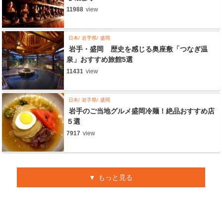
11988
view
日本
岩手県
盛岡
岩手・盛岡 歴史を感じる奥座敷「つなぎ温
泉」おすすめ旅館5選
11431
view
日本
岩手県
盛岡
岩手のご当地グルメ盛岡冷麺！絶品おすすめ店
５選
7917
view
もっと見る