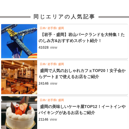
同じエリアの人気記事
日本
岩手県
盛岡
【岩手・盛岡】岩山パークランドを大特集！た
のしみ方&おすすめスポット紹介！
41028
view
日本
岩手県
盛岡
盛岡で人気のおしゃれカフェTOP20！女子会か
らデートまで使えるお店をご紹介
24146
view
日本
岩手県
盛岡
盛岡の美味しいケーキ屋TOP12！イートインや
バイキングがあるお店もご紹介
21146
view