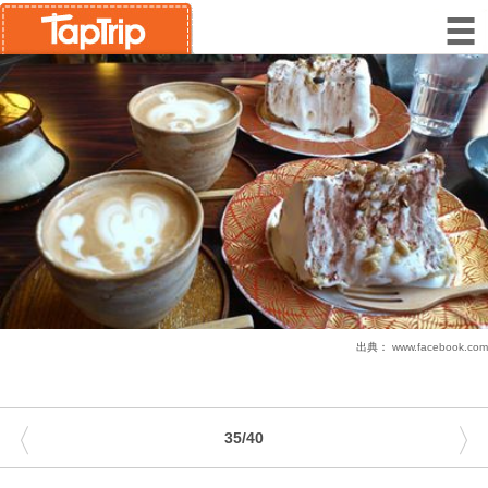
出典：
www.facebook.com
〈
〉
35/40