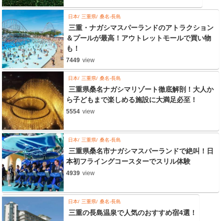
日本
三重県
桑名-長島
三重・ナガシマスパーランドのアトラクション
＆プールが最高！アウトレットモールで買い物
も！
7449
view
日本
三重県
桑名-長島
三重県桑名ナガシマリゾート徹底解剖！大人か
ら子どもまで楽しめる施設に大満足必至！
5554
view
日本
三重県
桑名-長島
三重県桑名市ナガシマスパーランドで絶叫！日
本初フライングコースターでスリル体験
4939
view
日本
三重県
桑名-長島
三重の長島温泉で人気のおすすめ宿4選！