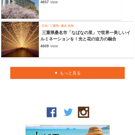
4657
view
日本
三重県
桑名-長島
三重県桑名市「なばなの里」で世界一美しいイ
ルミネーションを！光と花の迫力の融合
4609
view
もっと見る