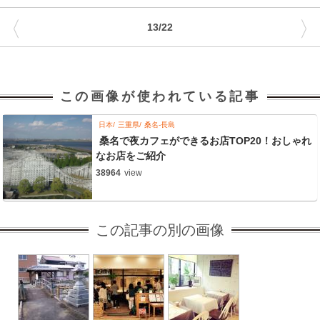
〈
〉
13/22
この画像が使われている記事
日本
三重県
桑名-長島
桑名で夜カフェができるお店TOP20！おしゃれ
なお店をご紹介
38964
view
この記事の別の画像