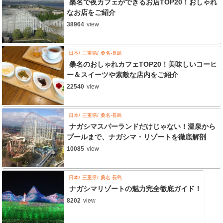
桑名で夜カフェができるお店TOP20！おしゃれ
なお店をご紹介
38964
view
日本
三重県
桑名-長島
桑名のおしゃれカフェTOP20！美味しいコーヒ
ー＆スイーツや素敵な店内をご紹介
22540
view
日本
三重県
桑名-長島
ナガシマスパーランドだけじゃない！温泉から
プールまで、ナガシマ・リゾートを徹底解剖
10085
view
日本
三重県
桑名-長島
ナガシマリゾートの魅力完全徹底ガイド！
8202
view