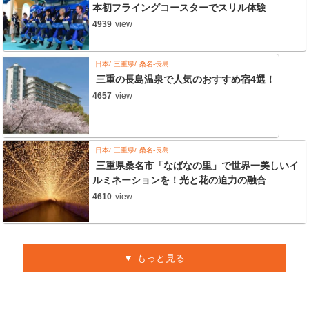
本初フライングコースターでスリル体験
4939
view
日本
三重県
桑名-長島
三重の長島温泉で人気のおすすめ宿4選！
4657
view
日本
三重県
桑名-長島
三重県桑名市「なばなの里」で世界一美しいイ
ルミネーションを！光と花の迫力の融合
4610
view
もっと見る