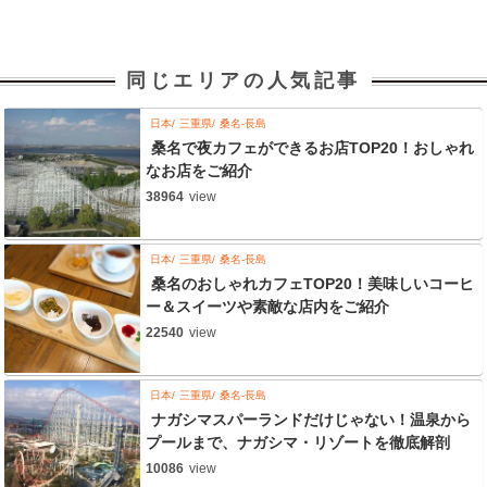
同じエリアの人気記事
日本
三重県
桑名-長島
桑名で夜カフェができるお店TOP20！おしゃれ
なお店をご紹介
38964
view
日本
三重県
桑名-長島
桑名のおしゃれカフェTOP20！美味しいコーヒ
ー＆スイーツや素敵な店内をご紹介
22540
view
日本
三重県
桑名-長島
ナガシマスパーランドだけじゃない！温泉から
プールまで、ナガシマ・リゾートを徹底解剖
10086
view