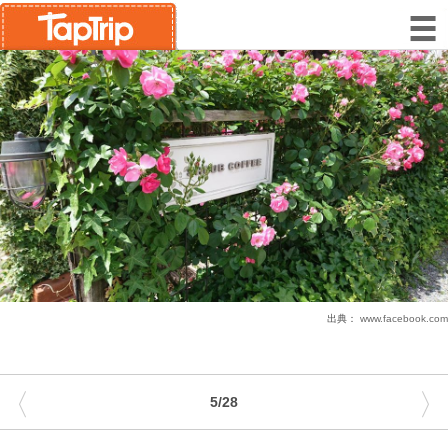
出典：
www.facebook.com
〈
〉
5/28