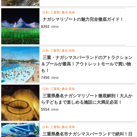
日本
三重県
桑名-長島
ナガシマリゾートの魅力完全徹底ガイド！
8202
view
日本
三重県
桑名-長島
三重・ナガシマスパーランドのアトラクション
＆プールが最高！アウトレットモールで買い物
も！
7450
view
日本
三重県
桑名-長島
三重県桑名ナガシマリゾート徹底解剖！大人か
ら子どもまで楽しめる施設に大満足必至！
5554
view
日本
三重県
桑名-長島
三重県桑名市ナガシマスパーランドで絶叫！日