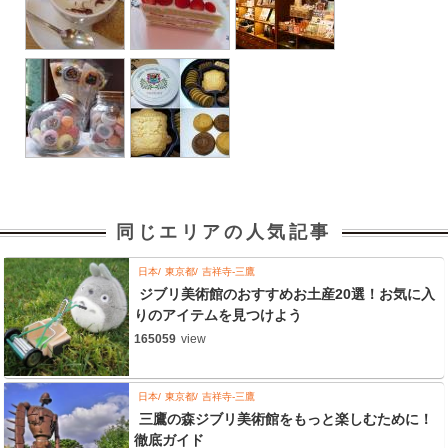
同じエリアの人気記事
日本
東京都
吉祥寺-三鷹
ジブリ美術館のおすすめお土産20選！お気に入
りのアイテムを見つけよう
165059
view
日本
東京都
吉祥寺-三鷹
三鷹の森ジブリ美術館をもっと楽しむために！
徹底ガイド