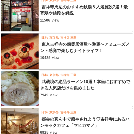
日本
東京都
吉祥寺-三鷹
吉祥寺周辺のおすすめ銭湯＆入浴施設7選！最
寄駅や値段を解説
11506
view
日本
東京都
吉祥寺-三鷹
東京吉祥寺の幽霊居酒屋〜遊麗〜アミューズメ
ント感覚で楽しむナイトライフ！
10425
view
日本
東京都
吉祥寺-三鷹
武蔵境の絶品ラーメン10選！本当におすすめで
きる人気店だけを集めました
7949
view
日本
東京都
吉祥寺-三鷹
都会の真ん中で癒やされよう♡吉祥寺にあるハ
ンモックカフェ「マヒカマノ」
6925
view