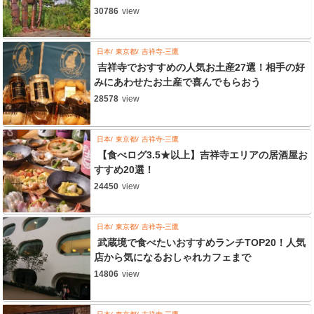
30786
view
日本
東京都
吉祥寺-三鷹
吉祥寺でおすすめの人気お土産27選！相手の好
みにあわせたお土産で喜んでもらおう
28578
view
日本
東京都
吉祥寺-三鷹
【食べログ3.5★以上】吉祥寺エリアの居酒屋お
すすめ20選！
24450
view
日本
東京都
吉祥寺-三鷹
武蔵境で食べたいおすすめランチTOP20！人気
店から気になるおしゃれカフェまで
14806
view