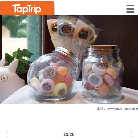
出典：
www.ghibli-museum.jp
〈
〉
19/20