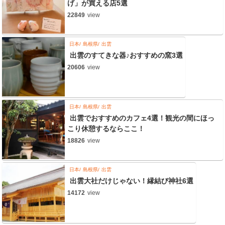
げ」が買える店5選
22849
view
日本
島根県
出雲
出雲のすてきな器♪おすすめの窯3選
20606
view
日本
島根県
出雲
出雲でおすすめのカフェ4選！観光の間にほっ
こり休憩するならここ！
18826
view
日本
島根県
出雲
出雲大社だけじゃない！縁結び神社6選
14172
view