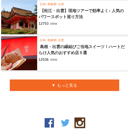
日本
島根県
出雲
【松江・出雲】現地ツアーで効率よく♪ 人気の
パワースポット巡り方法
12753
view
日本
島根県
出雲
島根・出雲の縁結びご当地スイーツ！ハートだ
らけ人気のおすすめ店５選
12536
view
もっと見る