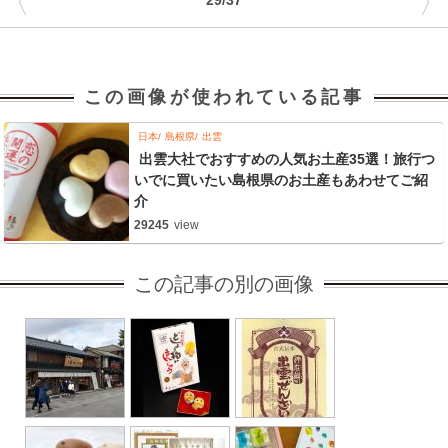
〈
〉
29/37
この画像が使われている記事
日本
島根県
出雲
出雲大社でおすすめの人気お土産35選！旅行つ
いでに買いたい島根県のお土産もあわせてご紹
介
29245
view
この記事の別の画像