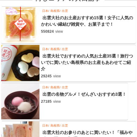
日本
島根県
出雲
出雲大社のお土産おすすめ15選！女子に人気の
かわいい縁結び雑貨や、お菓子まで！
550824
view
日本
島根県
出雲
出雲大社でおすすめの人気お土産35選！旅行つ
いでに買いたい島根県のお土産もあわせてご紹
介
29245
view
日本
島根県
出雲
出雲の名物グルメ！ぜんざいおすすめ3選！
27185
view
日本
島根県
出雲
出雲大社のお参りのあとに買いたい！「福みや