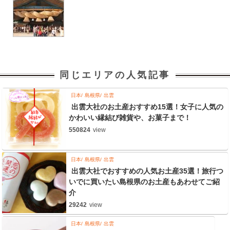
同じエリアの人気記事
日本
島根県
出雲
出雲大社のお土産おすすめ15選！女子に人気の
かわいい縁結び雑貨や、お菓子まで！
550824
view
日本
島根県
出雲
出雲大社でおすすめの人気お土産35選！旅行つ
いでに買いたい島根県のお土産もあわせてご紹
介
29242
view
日本
島根県
出雲