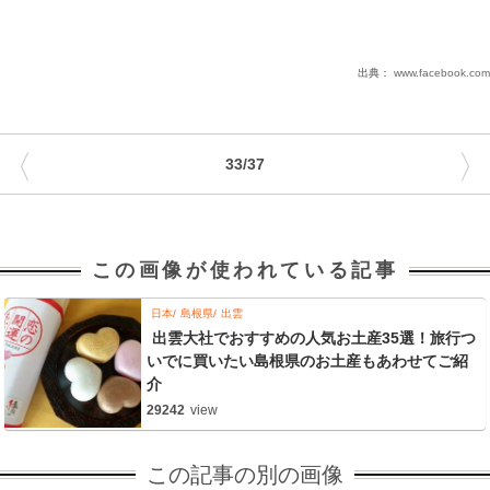
出典：
www.facebook.com
〈
〉
33/37
この画像が使われている記事
日本
島根県
出雲
出雲大社でおすすめの人気お土産35選！旅行つ
いでに買いたい島根県のお土産もあわせてご紹
介
29242
view
この記事の別の画像