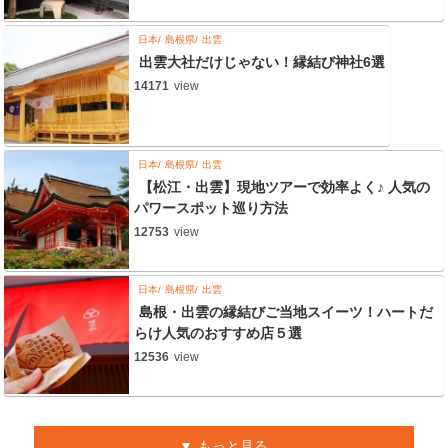
日本
島根県
出雲
出雲大社だけじゃない！縁結び神社6選
14171
view
日本
島根県
出雲
【松江・出雲】現地ツアーで効率よく♪ 人気の
パワースポット巡り方法
12753
view
日本
島根県
出雲
島根・出雲の縁結びご当地スイーツ！ハートだ
らけ人気のおすすめ店５選
12536
view
もっと見る