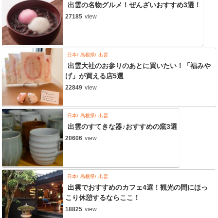
出雲の名物グルメ！ぜんざいおすすめ3選！
27185
view
日本
島根県
出雲
出雲大社のお参りのあとに買いたい！「福みや
げ」が買える店5選
22849
view
日本
島根県
出雲
出雲のすてきな器♪おすすめの窯3選
20606
view
日本
島根県
出雲
出雲でおすすめのカフェ4選！観光の間にほっ
こり休憩するならここ！
18825
view