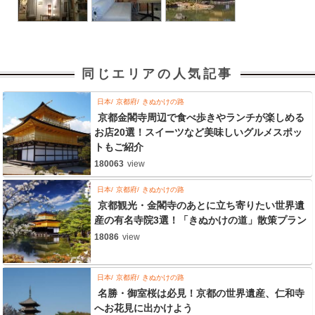
同じエリアの人気記事
日本
京都府
きぬかけの路
京都金閣寺周辺で食べ歩きやランチが楽しめる
お店20選！スイーツなど美味しいグルメスポッ
トもご紹介
180063
view
日本
京都府
きぬかけの路
京都観光・金閣寺のあとに立ち寄りたい世界遺
産の有名寺院3選！「きぬかけの道」散策プラン
18086
view
日本
京都府
きぬかけの路
名勝・御室桜は必見！京都の世界遺産、仁和寺
へお花見に出かけよう