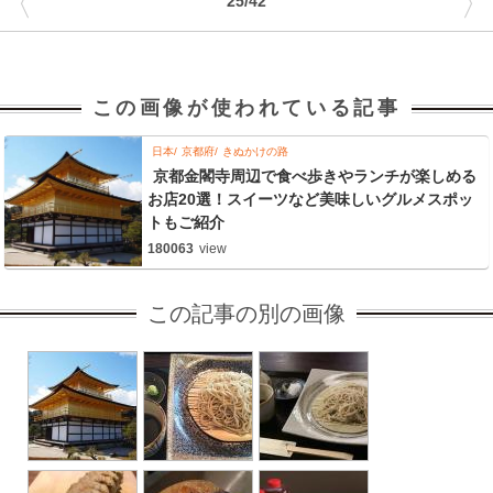
〈
〉
25/42
この画像が使われている記事
日本
京都府
きぬかけの路
京都金閣寺周辺で食べ歩きやランチが楽しめる
お店20選！スイーツなど美味しいグルメスポッ
トもご紹介
180063
view
この記事の別の画像