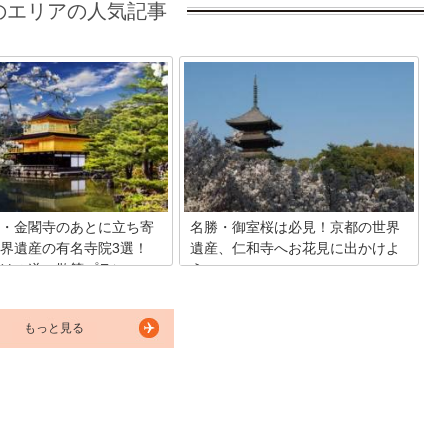
のエリアの人気記事
・金閣寺のあとに立ち寄
名勝・御室桜は必見！京都の世界
界遺産の有名寺院3選！
遺産、仁和寺へお花見に出かけよ
けの道」散策プラン
う
部に位置する金閣寺周辺、金閣
京都にある世界遺産のひとつ、また「御
寺に抜ける全長約2.5ｋｍの
室桜」の名所として知られる寺院「仁和
もっと見る
けの道」。京都でも有数の社寺
寺」。京都の春の最後に咲き誇る桜の美
ンパクトに集まった人気の観光
しさは圧倒的で、国の名勝にも指定され
なんといっても、世界遺産の3
るほど。今回は、仁和寺境内にある数々
を一度に見て回れるお得感がた
のおすすめスポットとともに御室桜の魅
！道沿いにはランチや休憩にぴ
力をたっぷりとご紹介します！
おしゃれなカフェやレストラン
で、一日かけてゆっくりと散策