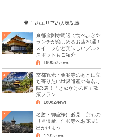
このエリアの人気記事
京都金閣寺周辺で食べ歩きや
1
ランチが楽しめるお店20選！
スイーツなど美味しいグルメ
スポットもご紹介
180052views
京都観光・金閣寺のあとに立
2
ち寄りたい世界遺産の有名寺
院3選！「きぬかけの道」散
策プラン
18082views
名勝・御室桜は必見！京都の
3
世界遺産、仁和寺へお花見に
出かけよう
4701views