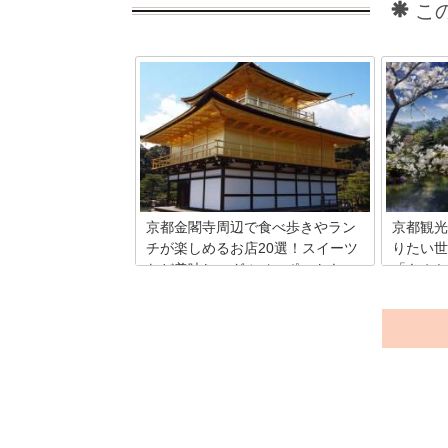
こ
京都金閣寺周辺で食べ歩きやラン
京都観光
チが楽しめるお店20選！スイーツ
りたい世
など美味しいグルメスポットもご
「きぬか
紹介
京都市北
寺から仁和
金閣寺周辺でおすすめの飲食店を20店舗
「きぬか
紹介！京風料理はもちろん、おしゃれな
仏閣がコ
カフェやスイーツのお店も掲載していま
エリア。
す！それぞれのお店のおすすめメニュー
つの寺院
も完全網羅！
まらない
ったりの
もあるの