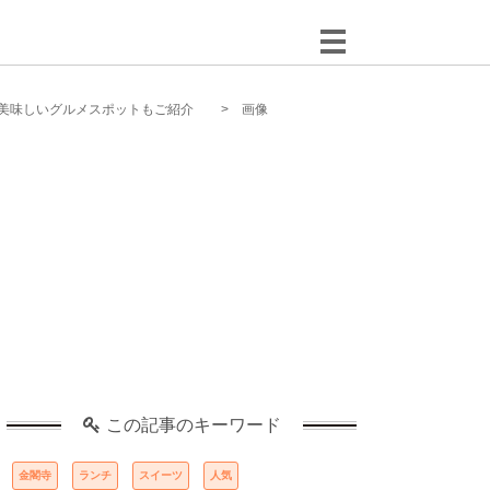
ど美味しいグルメスポットもご紹介
画像
この記事のキーワード
金閣寺
ランチ
スイーツ
人気