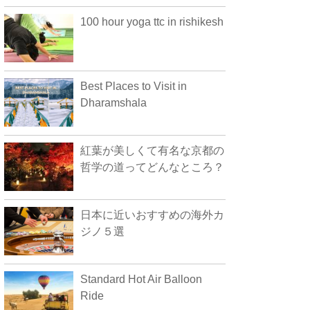
100 hour yoga ttc in rishikesh
Best Places to Visit in
Dharamshala
紅葉が美しくて有名な京都の
哲学の道ってどんなところ？
日本に近いおすすめの海外カ
ジノ５選
Standard Hot Air Balloon
Ride