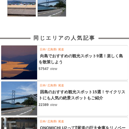
同じエリアの人気記事
日本
広島県
尾道
向島でおすすめの観光スポット9選！楽しく島
を散策しよう
57547
view
日本
広島県
尾道
因島のおすすめ観光スポット15選！サイクリス
トにも人気の絶景スポットもご紹介
22389
view
日本
広島県
尾道
ONOMICHI U2って⁉尾道の巨大倉庫をリノベー