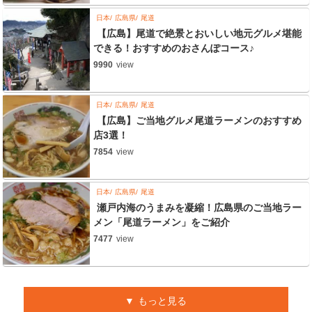
日本
広島県
尾道
【広島】尾道で絶景とおいしい地元グルメ堪能
できる！おすすめのおさんぽコース♪
9990
view
日本
広島県
尾道
【広島】ご当地グルメ尾道ラーメンのおすすめ
店3選！
7854
view
日本
広島県
尾道
瀬戸内海のうまみを凝縮！広島県のご当地ラー
メン「尾道ラーメン」をご紹介
7477
view
もっと見る