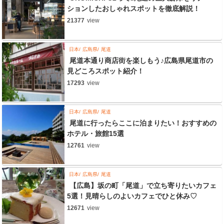
ションしたおしゃれスポットを徹底解説！
21377
view
日本
広島県
尾道
尾道本通り商店街を楽しもう♪広島県尾道市の
見どころスポット紹介！
17293
view
日本
広島県
尾道
尾道に行ったらここに泊まりたい！おすすめの
ホテル・旅館15選
12761
view
日本
広島県
尾道
【広島】坂の町「尾道」で立ち寄りたいカフェ
5選！見晴らしのよいカフェでひと休み♡
12671
view