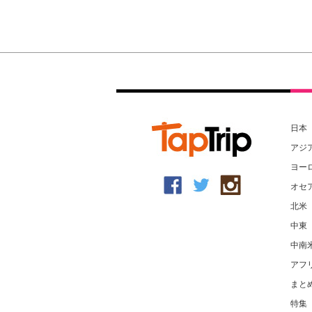
日本
アジ
ヨー
オセ
北米
中東
中南
アフ
まと
特集