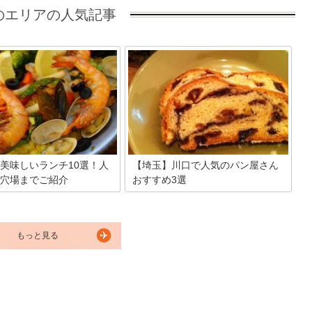
のエリアの人気記事
美味しいランチ10選！人
【埼玉】川口で人気のパン屋さん
穴場までご紹介
おすすめ3選
約30分でアクセスできる西川
今回は、埼玉県川口市にある人気のパン
やすい街として人気の西川口
屋さんをご紹介します。地元で愛される
多くの人が行き交い活気にあふ
老舗から、素材の味を活かしたシンプル
す。そんな西川口の駅周辺には
なパン屋さんまでいろいろあるので、こ
もっと見る
中華をはじめ、和食、カフェ飯
の機会にぜひ行ってみてください♪
的なランチスポットがたくさ
は、西川口の安くて美味しいラ
しめるお店をピックアップして
。