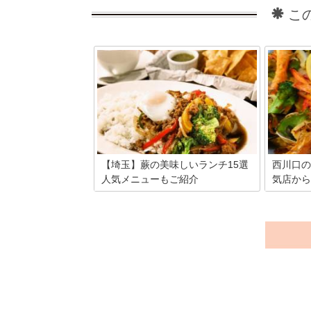
こ
【埼玉】蕨の美味しいランチ15選
西川口の
人気メニューもご紹介
気店から
埼玉県の南東に位置する蕨市は、JR京浜
都内から
東北線蕨駅を中心として栄えるエリアで
口。住み
す。JR蕨駅から歩いて行ける、ランチに
は、日々
おすすめのお店と人気のメニューを15選
れていま
ピックアップしました。
本格的な
など魅力
ん！今回
ンチが楽
みました