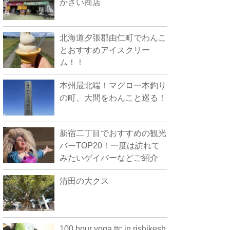
かさい商店
北海道夕張郡由仁町でわんこ
とおすすめアイスクリー
ム！！
本州最北端！マグロ一本釣り
の町、大間をわんこと巡る！
新宿二丁目でおすすめの観光
バーTOP20！一度は訪れて
みたいゲイバーなどご紹介
清田の大クス
100 hour yoga ttc in rishikesh