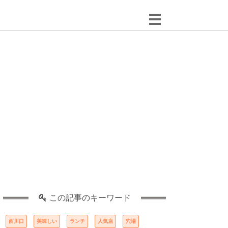
この記事のキーワード
西川口
美味しい
ランチ
人気店
穴場