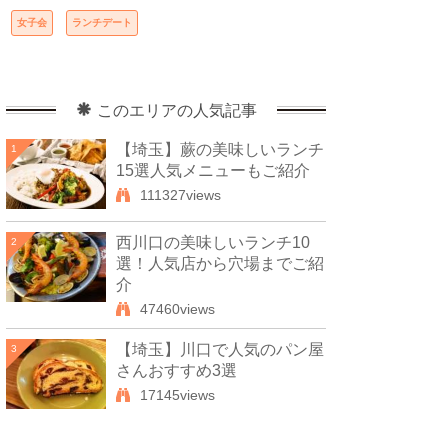
女子会
ランチデート
このエリアの人気記事
【埼玉】蕨の美味しいランチ
1
15選人気メニューもご紹介
111327views
西川口の美味しいランチ10
2
選！人気店から穴場までご紹
介
47460views
【埼玉】川口で人気のパン屋
3
さんおすすめ3選
17145views