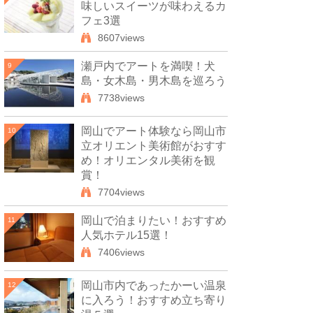
味しいスイーツが味わえるカ
フェ3選
8607views
瀬戸内でアートを満喫！犬
9
島・女木島・男木島を巡ろう
7738views
岡山でアート体験なら岡山市
10
立オリエント美術館がおすす
め！オリエンタル美術を観
賞！
7704views
岡山で泊まりたい！おすすめ
11
人気ホテル15選！
7406views
岡山市内であったかーい温泉
12
に入ろう！おすすめ立ち寄り