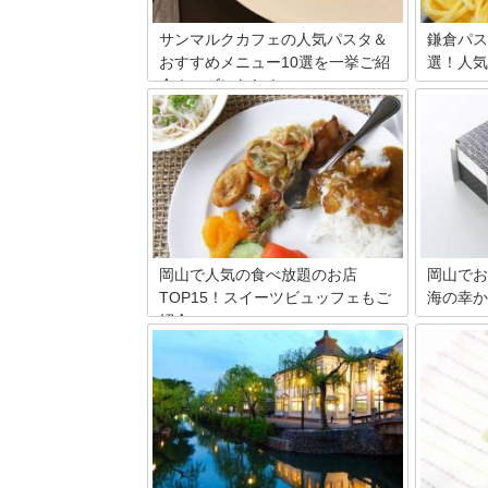
サンマルクカフェの人気パスタ＆
鎌倉パス
おすすめメニュー10選を一挙ご紹
選！人気
介！ハズレなし！
鎌倉パス
す。鎌倉
サンマルクカフェの一部店舗にはパスタ
あって選
メニューがあります。しかも生麺を使っ
けでも4
ている本格的なもの。トマト系からクリ
風、トマ
ーム系まで幅広いメニューがあり、週替
いジャン
わりで3，4種類から選べるようになって
した。ま
います。今回は特に人気の商品をご紹介
てご紹介
します。お近くの店舗でパスタメニュー
ださい。
を実施している場合は、ぜひ参考にして
ください。
岡山で人気の食べ放題のお店
岡山でお
TOP15！スイーツビュッフェもご
海の幸か
紹介
岡山には
弁がたく
岡山県は古くから「桃太郎伝説」で有名
として知
ですが、周囲には山や海が広がる自然豊
当地グル
かな土地でもあります。今回はそんな岡
しやデミ
山県内にある、地元の食材をたっぷりと
12種類
使用したお店、とりわけ何度もお替りし
駅弁売り
たくなるビュッフェ（食べ放題）レスト
ご案内。
ランをご紹介します。ランチ・ディナー
予約裏技
はもちろん、スイーツまでたっぷりで