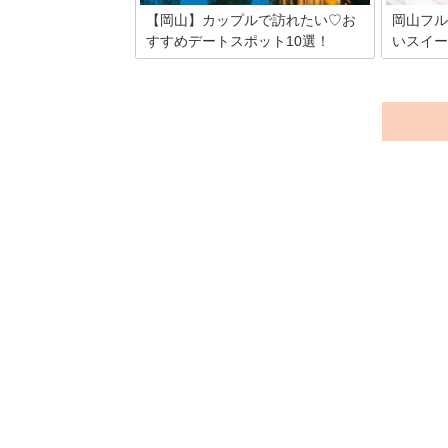
す。
【岡山】カップルで訪れたい♡お
岡山フル
すすめデートスポット10選！
いスイー
桃太郎伝説で有名な岡山県は、倉敷美観
岡山は観
地区・岡山後楽園などを目当てに多くの
ツ王国と
観光客が訪れる県。また、岡山には定番
しょうか
の観光地以外にもさまざまなデートスポ
スイーツ
ットが存在するので、カップルで訪れる
今回は、
には最適な場所です。そこで今回は、お
スイーツ
すすめデートスポット10カ所を厳選して
みました。