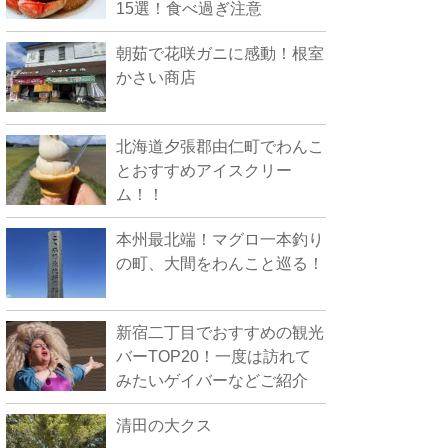
15選！食べ過ぎ注意
朝茹で花咲ガニに感動！根室
かさい商店
北海道夕張郡由仁町でわんこ
とおすすめアイスクリー
ム！！
本州最北端！マグロ一本釣り
の町、大間をわんこと巡る！
新宿二丁目でおすすめの観光
バーTOP20！一度は訪れて
みたいゲイバーなどご紹介
清田の大クス