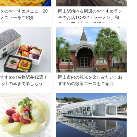
タのおすすめメニュー20
岡山駅構内＆周辺のおすすめラン
メニューをご紹介
チのお店TOP22！ラーメン、和
食、お寿司まで一挙紹介
タの人気メニューをご紹介しま
パスタにはメニューがたくさん
岡山駅近くのおすすめランチを案内しま
ぶのが大変。カルボナーラ系だ
す。東京方面から見て中国・山陽地方の
種類ほどあります。今回は和
入口に位置する岡山駅。山陰や四国への
トソース、クリーム系など幅広
ジャンクションでもあるターミナルに
ルから人気のあるものを集めま
て、お昼に過ごしたい駅構内や駅周辺に
た人気のサイドメニューも併せ
あるおすすめのランチスポットを22か所
しています。ぜひ参考にしてく
厳選しました。わかりやすいランキング
形式で紹介します。
すすめの名物駅弁12選！
岡山市内の観光を楽しみたい！お
ら山の幸まで楽しもう！
すすめの散策コースをご紹介
岡山ならではの名物を使った駅
岡山県は桃太郎伝承で有名な場所で、
さんあります。岡山の郷土料理
数々の観光スポットがあります。全ての
られるままかりや穴子めし、ご
スポットをまわるとなると広範囲で、全
メとして親しまれているえびめ
部はまわりきれません。そこで今回は、
カツ丼などが食べられる駅弁を
岡山市内で楽しめる観光名所から美味し
厳選してご紹介します。岡山駅の
い料理を味わえるお店やカフェ、お土産
場の営業時間や売り場の場所も
店まで、散策しながらまわれるスポット
サンライズ出雲に乗る時の駅弁
をご紹介していきます。
とは？