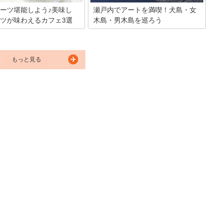
ーツ堪能しよう♪美味し
瀬戸内でアートを満喫！犬島・女
ツが味わえるカフェ3選
木島・男木島を巡ろう
光地としての顔以外に、フルー
瀬戸内にある犬島・女木島・男木島で
いう側面もあることをご存じで
は、島内にアートが点在しています。観
？そのため、フルーツを使った
光をするのなら、瀬戸内の風を感じなが
類も豊富なんですよ！なかでも
らアートに触れてみませんか？今回は、
もっと見る
岡山フルーツを使った美味しい
犬島・女木島・男木島観光で訪れたいア
店を3店舗ご紹介します。
ートを楽しめるスポットをご紹介しま
す。