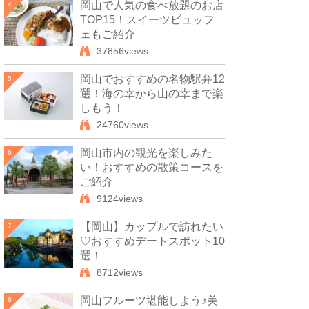
岡山で人気の食べ放題のお店
4
TOP15！スイーツビュッフ
ェもご紹介
37856views
岡山でおすすめの名物駅弁12
5
選！海の幸から山の幸まで楽
しもう！
24760views
岡山市内の観光を楽しみた
6
い！おすすめの散策コースを
ご紹介
9124views
【岡山】カップルで訪れたい
7
♡おすすめデートスポット10
選！
8712views
岡山フルーツ堪能しよう♪美
8