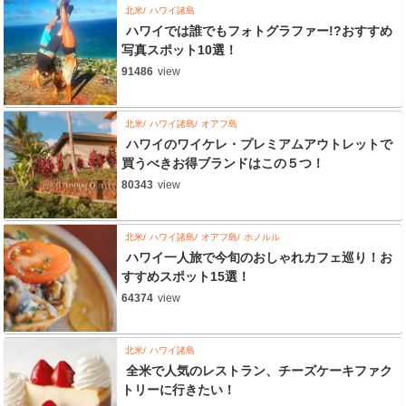
北米
ハワイ諸島
ハワイでは誰でもフォトグラファー!?おすすめ
写真スポット10選！
91486
view
北米
ハワイ諸島
オアフ島
ハワイのワイケレ・プレミアムアウトレットで
買うべきお得ブランドはこの５つ！
80343
view
北米
ハワイ諸島
オアフ島
ホノルル
ハワイ一人旅で今旬のおしゃれカフェ巡り！お
すすめスポット15選！
64374
view
北米
ハワイ諸島
全米で人気のレストラン、チーズケーキファク
トリーに行きたい！