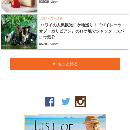
63930
view
北米
ハワイ諸島
ハワイの人気観光ロケ地巡り！『パイレーツ・
オブ・カリビアン』のロケ地でジャック・スパ
ロウ気分
46701
view
もっと見る