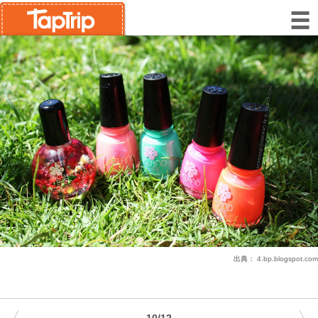
出典：
4.bp.blogspot.com