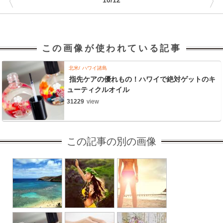
〈
〉
10/12
この画像が使われている記事
北米
ハワイ諸島
指先ケアの優れもの！ハワイで絶対ゲットのキ
ューティクルオイル
31229
view
この記事の別の画像