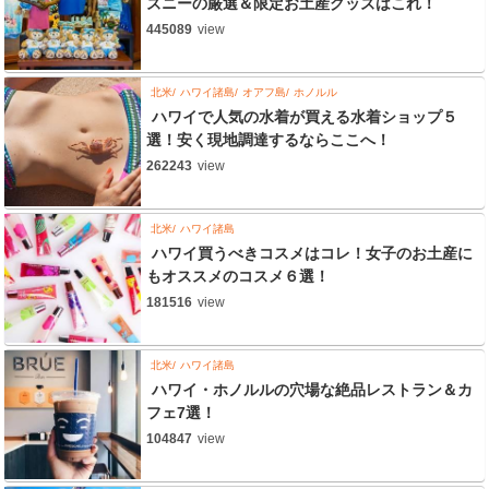
ズニーの厳選＆限定お土産グッズはこれ！
445089
view
北米
ハワイ諸島
オアフ島
ホノルル
ハワイで人気の水着が買える水着ショップ５
選！安く現地調達するならここへ！
262243
view
北米
ハワイ諸島
ハワイ買うべきコスメはコレ！女子のお土産に
もオススメのコスメ６選！
181516
view
北米
ハワイ諸島
ハワイ・ホノルルの穴場な絶品レストラン＆カ
フェ7選！
104847
view