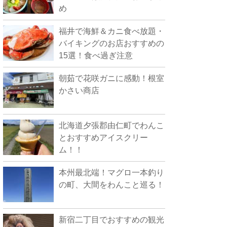
め
福井で海鮮＆カニ食べ放題・
バイキングのお店おすすめの
15選！食べ過ぎ注意
朝茹で花咲ガニに感動！根室
かさい商店
北海道夕張郡由仁町でわんこ
とおすすめアイスクリー
ム！！
本州最北端！マグロ一本釣り
の町、大間をわんこと巡る！
新宿二丁目でおすすめの観光