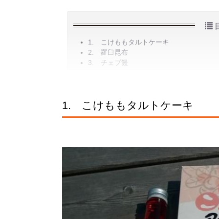
1. こけももタルトケーキ
2. 羅臼昆布
3. チェプ饅
1. こけももタルトケーキ