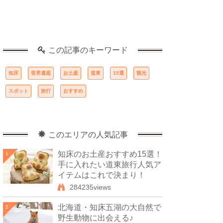
この記事のキーワード
知床
世界遺産
お土産
道東
15選
観光
スポット
旅行
おすすめ
このエリアの人気記事
知床のお土産おすすめ15選！
1
手に入れたい道東旅行人気ア
イテムはこれで決まり！
284235views
北海道・知床五湖の大自然で
2
野生動物に出会える♪