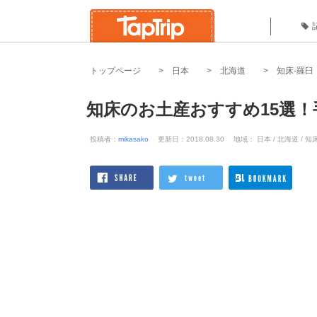
トップページ
日本
北海道
知床-羅臼
知床のお土産おすすめ15選
投稿者：
mikasako
更新日：2018.08.30
地域： 日本 / 北海道 / 知