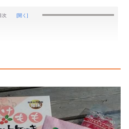
目次
[開く]