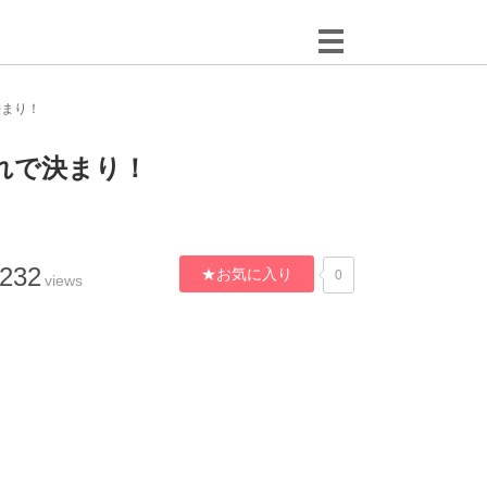
決まり！
れで決まり！
,232
★お気に入り
0
views