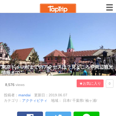
東京ドイツ村までのアクセスは？見どころや周辺観光
情報まで
★お気に入り
0
8,576
views
投稿者：
mandai
更新日：2019.06.07
カテゴリ：
アクティビティ
地域： 日本/ 千葉県/ 袖ヶ浦/