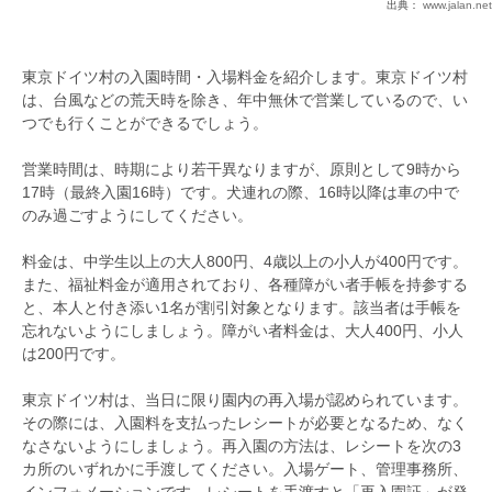
出典：
www.jalan.net
東京ドイツ村の入園時間・入場料金を紹介します。東京ドイツ村
は、台風などの荒天時を除き、年中無休で営業しているので、い
つでも行くことができるでしょう。
営業時間は、時期により若干異なりますが、原則として9時から
17時（最終入園16時）です。犬連れの際、16時以降は車の中で
のみ過ごすようにしてください。
料金は、中学生以上の大人800円、4歳以上の小人が400円です。
また、福祉料金が適用されており、各種障がい者手帳を持参する
と、本人と付き添い1名が割引対象となります。該当者は手帳を
忘れないようにしましょう。障がい者料金は、大人400円、小人
は200円です。
東京ドイツ村は、当日に限り園内の再入場が認められています。
その際には、入園料を支払ったレシートが必要となるため、なく
なさないようにしましょう。再入園の方法は、レシートを次の3
カ所のいずれかに手渡してください。入場ゲート、管理事務所、