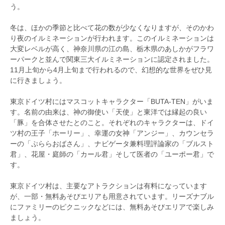
う。
冬は、ほかの季節と比べて花の数が少なくなりますが、そのかわ
り夜のイルミネーションが行われます。このイルミネーションは
大変レベルが高く、神奈川県の江の島、栃木県のあしかがフラワ
ーパークと並んで関東三大イルミネーションに認定されました。
11月上旬から4月上旬まで行われるので、幻想的な世界をぜひ見
に行きましょう。
東京ドイツ村にはマスコットキャラクター「BUTA-TEN」がいま
す。名前の由来は、神の御使い「天使」と東洋では縁起の良い
「豚」を合体させたとのこと。それぞれのキャラクターは、ドイ
ツ村の王子「ホーリー」、幸運の女神「アンジー」、カウンセラ
ーの「ぷららおばさん」、ナビゲータ兼料理評論家の「ブルスト
君」、花屋・庭師の「カール君」そして医者の「ユーポー君」で
す。
東京ドイツ村は、主要なアトラクションは有料になっています
が、一部・無料あそびエリアも用意されています。リーズナブル
にファミリーのピクニックなどには、無料あそびエリアで楽しみ
ましょう。