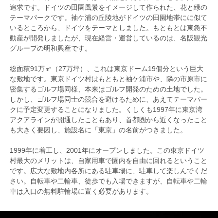
追求です。ドイツの田園風景をイメージして作られた、花と緑の
テーマパークです。袖ケ浦の丘陵地がドイツの田園地帯にに似て
いるところから、ドイツをテーマとしました。もともとは東急不
動産が開発しましたが、現在経営・運営しているのは、名阪観光
グループの明和興産です。
総面積91万㎡（27万坪）、これは東京ドーム19個分という巨大
な敷地です。東京ドイツ村はもともと袖ケ浦市や、隣の市原市に
密集するゴルフ場同様、本来はゴルフ開発のための土地でした。
しかし、ゴルフ場同士の競合を避けるために、あえてテーマパー
クに予定変更することになりました。くしくも1997年に東京湾
アクアラインが開通したこともあり、首都圏から近くなったこと
も大きく要因し、施設名に「東京」の名前がつきました。
1999年に着工し、2001年にオープンしました。この東京ドイツ
村最大のメリットは、自家用車で園内を自由に回れるということ
です。広大な敷地内各所にある駐車場に、駐車して楽しんでくだ
さい。自転車や二輪車、徒歩でも入場できますが、自転車や二輪
車は入口の無料駐輪場に置く必要があります。