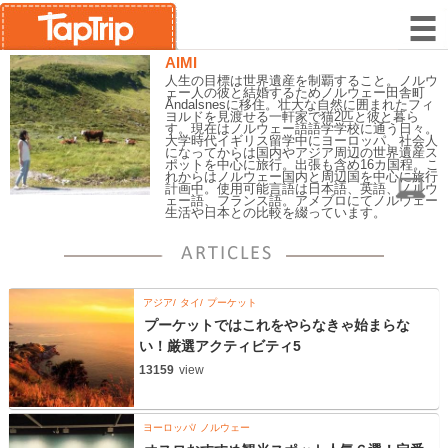
AIMI
人生の目標は世界遺産を制覇すること。ノルウ
ェー人の彼と結婚するためノルウェー田舎町
Åndalsnesに移住。壮大な自然に囲まれたフィ
ヨルドを見渡せる一軒家で猫2匹と彼と暮ら
す。現在はノルウェー語語学学校に通う日々。
大学時代イギリス留学中にヨーロッパ、社会人
になってからは国内やアジア周辺の世界遺産ス
ポットを中心に旅行。出張も含め16カ国程。こ
れからはノルウェー国内と周辺国を中心に旅行
計画中。使用可能言語は日本語、英語、ノルウ
ェー語、フランス語。アメブロにてノルウェー
生活や日本との比較を綴っています。
アジア
タイ
プーケット
プーケットではこれをやらなきゃ始まらな
い！厳選アクティビティ5
13159
view
ヨーロッパ
ノルウェー