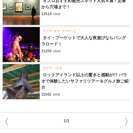
オスロおすすめ観光スポット人気６選！定番
から穴場まで！
12514
view
アジア
タイ
プーケット
タイ・プーケットで大人な夜遊びならバング
ラロード！
31250
view
アジア
パラオ
ロックアイランド以上の驚きと感動が!? パラ
オで体験したいサファリツアー＆グルメ旅ご紹
介
11542
view
〈
〉
1/1