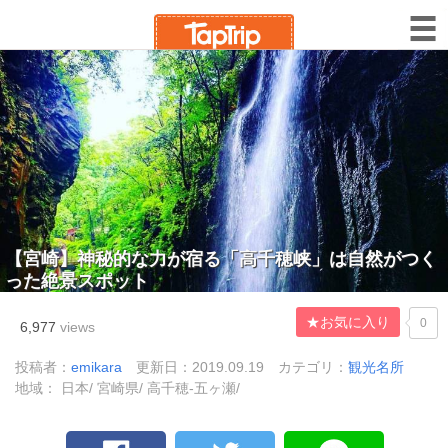
【宮崎】神秘的な力が宿る「高千穂峡」は自然がつく
った絶景スポット
★お気に入り
0
6,977
views
投稿者：
emikara
更新日：2019.09.19
カテゴリ：
観光名所
地域： 日本/ 宮崎県/ 高千穂-五ヶ瀬/