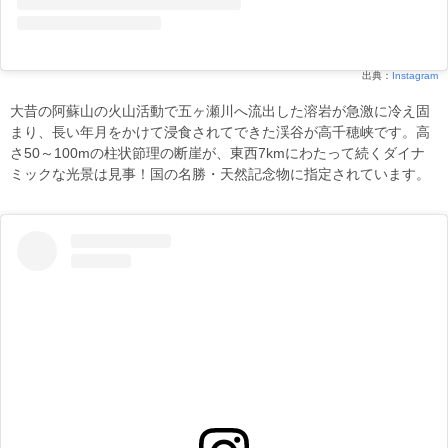
出典：
Instagram
大昔の阿蘇山の火山活動で五ヶ瀬川へ流出した溶岩が急激に冷え固
まり、長い年月をかけて浸食されてできた渓谷が高千穂峡です。高
さ50～100mの柱状節理の断崖が、東西7kmにわたって続くダイナ
ミックな光景は見事！国の名勝・天然記念物に指定されています。