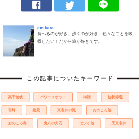
emikara
食べるのが好き、歩くのが好き、色々なことを吸
収したい！だから旅が好きです。
この記事についたキーワード
高千穂峡
パワースポット
神話
柱状節理
宮崎
絶景
真名井の滝
おのころ池
おのころ島
鬼八の力石
七ツヶ池
天真名井