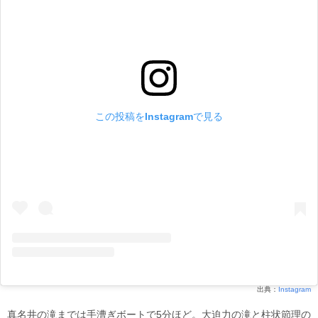
この投稿をInstagramで見る
出典：
Instagram
真名井の滝までは手漕ぎボートで5分ほど。大迫力の滝と柱状節理の