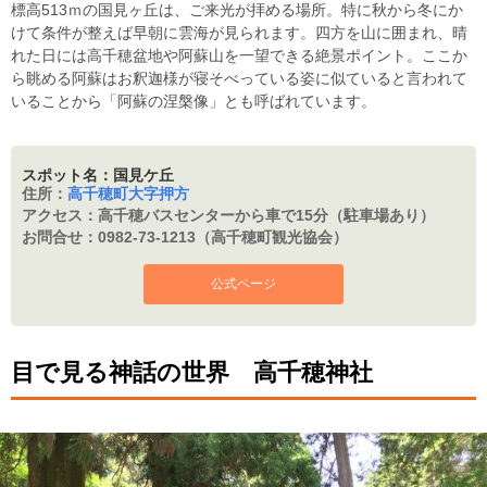
標高513ｍの国見ヶ丘は、ご来光が拝める場所。特に秋から冬にか
けて条件が整えば早朝に雲海が見られます。四方を山に囲まれ、晴
れた日には高千穂盆地や阿蘇山を一望できる絶景ポイント。ここか
ら眺める阿蘇はお釈迦様が寝そべっている姿に似ていると言われて
いることから「阿蘇の涅槃像」とも呼ばれています。
スポット名：国見ケ丘
住所：
高千穂町大字押方
アクセス：
高千穂バスセンターから車で15分（駐車場あり）
お問合せ：
0982-73-1213（高千穂町観光協会）
公式ページ
目で見る神話の世界 高千穂神社