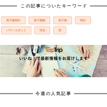
この記事についたキーワード
高千穂神社
高千穂峡
高千穂
神社
パワースポット
渓谷
滝
今週の人気記事