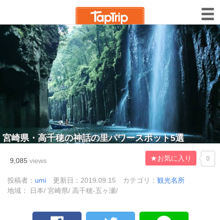
宮崎県・高千穂の神話の里パワースポット5選
★お気に入り
0
9,085
views
投稿者：
umi
更新日：2019.09.15
カテゴリ：
観光名所
地域： 日本/ 宮崎県/ 高千穂-五ヶ瀬/