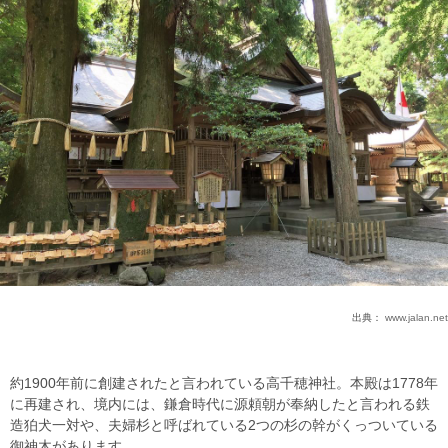
出典：
www.jalan.net
約1900年前に創建されたと言われている高千穂神社。本殿は1778年
に再建され、境内には、鎌倉時代に源頼朝が奉納したと言われる鉄
造狛犬一対や、夫婦杉と呼ばれている2つの杉の幹がくっついている
御神木があります。