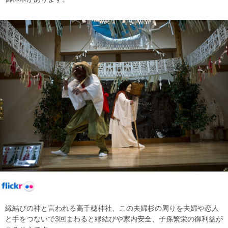
縁結びの神と言われる高千穂神社、この夫婦杉の周りを夫婦や恋人
と手をつないで3回まわると縁結びや家内安全、子孫繁栄の御利益が