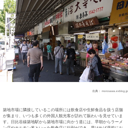
出典：
morosawa.exblog.jp
築地市場に隣接しているこの場所には飲食店や生鮮食品を扱う店舗
が集まり、いつも多くの外国人観光客が訪れて賑わいを見せていま
す。日比谷線築地駅から築地市場に向かう道には、早朝からラーメ
ン店やホルモン丼といった飲食店に行列ができ、早ければ昼前にお