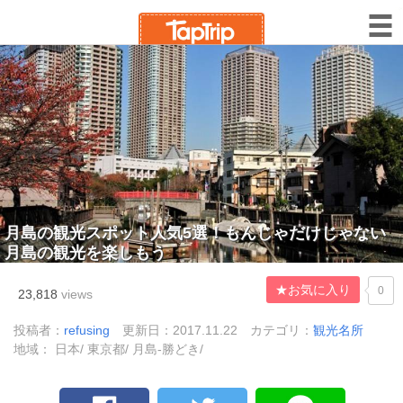
月島の観光スポット人気5選！もんじゃだけじゃない
月島の観光を楽しもう
★お気に入り
0
23,818
views
投稿者：
refusing
更新日：2017.11.22
カテゴリ：
観光名所
地域： 日本/ 東京都/ 月島-勝どき/