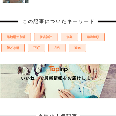
この記事についたキーワード
築地場外市場
住吉神社
佃島
晴海埠頭
勝どき橋
下町
月島
観光