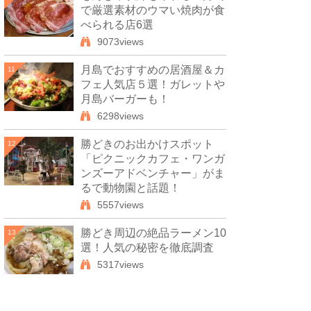
で厳選素材のウマい焼肉が食
べられる店6選
9073views
月島でおすすめの居酒屋＆カ
11
フェ人気店５選！ガレットや
月島バーガーも！
6298views
勝どきのお出かけスポット
12
「ピクニックカフェ・ワンガ
ンズーアドベンチャー」がま
るで動物園と話題！
5557views
勝どき周辺の絶品ラーメン10
13
選！人気の秘密を徹底調査
5317views