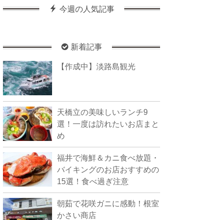
今週の人気記事
新着記事
【作成中】淡路島観光
天橋立の美味しいランチ9
選！一度は訪れたいお店まと
め
福井で海鮮＆カニ食べ放題・
バイキングのお店おすすめの
15選！食べ過ぎ注意
朝茹で花咲ガニに感動！根室
かさい商店