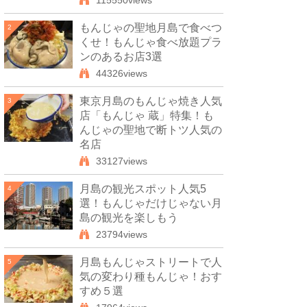
115550views
もんじゃの聖地月島で食べつ
2
くせ！もんじゃ食べ放題プラ
ンのあるお店3選
44326views
東京月島のもんじゃ焼き人気
3
店「もんじゃ 蔵」特集！も
んじゃの聖地で断トツ人気の
名店
33127views
月島の観光スポット人気5
4
選！もんじゃだけじゃない月
島の観光を楽しもう
23794views
月島もんじゃストリートで人
5
気の変わり種もんじゃ！おす
すめ５選