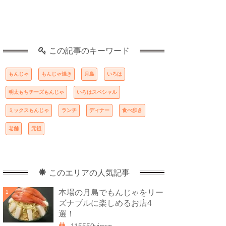
この記事のキーワード
もんじゃ
もんじゃ焼き
月島
いろは
明太もちチーズもんじゃ
いろはスペシャル
ミックスもんじゃ
ランチ
ディナー
食べ歩き
老舗
元祖
このエリアの人気記事
本場の月島でもんじゃをリー
1
ズナブルに楽しめるお店4
選！