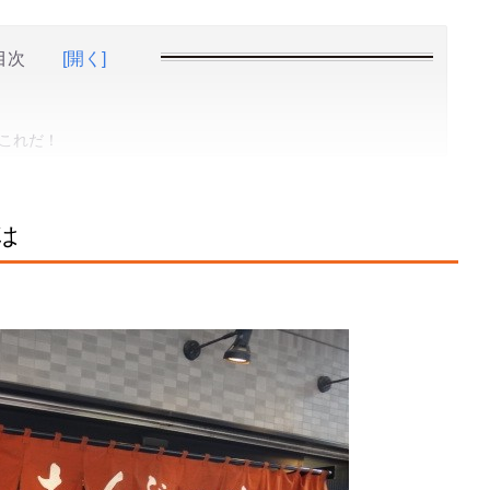
目次
[開く]
これだ！
は