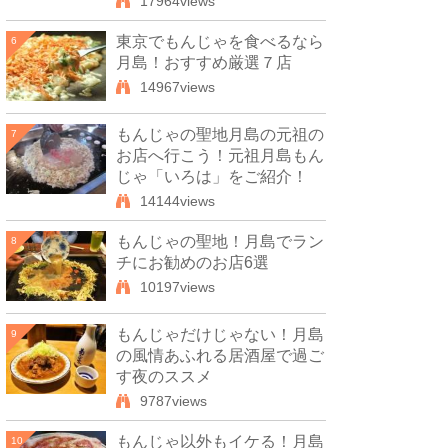
17964views
東京でもんじゃを食べるなら
6
月島！おすすめ厳選７店
14967views
もんじゃの聖地月島の元祖の
7
お店へ行こう！元祖月島もん
じゃ「いろは」をご紹介！
14144views
もんじゃの聖地！月島でラン
8
チにお勧めのお店6選
10197views
もんじゃだけじゃない！月島
9
の風情あふれる居酒屋で過ご
す夜のススメ
9787views
もんじゃ以外もイケる！月島
10