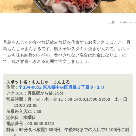
出典：
tabelog.com
月島もんじゃの食べ放題飲み放題を代表するお店と言えばここ、月
島もんじゃまんまるです。明太子やスタミナ焼きが人気で、ボリュ
ームも味も納得のレベル。食べきれない場合は罰金になりますの
で、残さず食べきれる範囲で注文しましょう。
スポット名：もんじゃ まんまる
住所：
〒104-0052 東京都中央区月島３丁目９−１０
アクセス：
月島駅から徒歩5分
営業時間：
月・火・木・金 11：
00-14:00,17:00-23:00 土・日
11:00-23:00
※最終入店21：
30
定休日：
水曜日
電話番号：
03-5548-0313
料金：
90分食べ放題1,680円 午後2時までの入店で1,100円に割
引