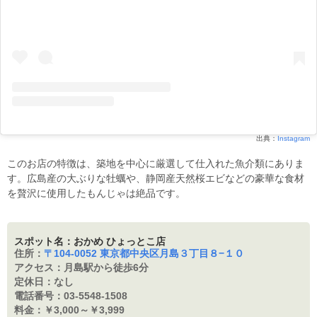
出典：
Instagram
このお店の特徴は、築地を中心に厳選して仕入れた魚介類にありま
す。広島産の大ぶりな牡蠣や、静岡産天然桜エビなどの豪華な食材
を贅沢に使用したもんじゃは絶品です。
スポット名：おかめ ひょっとこ店
住所：
〒104-0052 東京都中央区月島３丁目８−１０
アクセス：
月島駅から徒歩6分
定休日：
なし
電話番号：
03-5548-1508
料金：
￥3,000～￥3,999