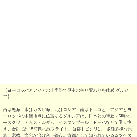
【ヨーロッパとアジアの十字路で歴史の移り変わりを体感 グルジ
ア】
西は黒海、東はカスピ海、北はロシア、南はトルコと、アジアとヨ
ーロッパの中継地点に位置するグルジアは、日本との時差－5時間。
モスクワ、アムステルダム、イスタンブール、ドーハなどで乗り換
え、合計で約15時間の総フライト。首都トビシリは、多種多様な民
族、宗教、文化が溶け合う都市。古都として知られているムツヘタ