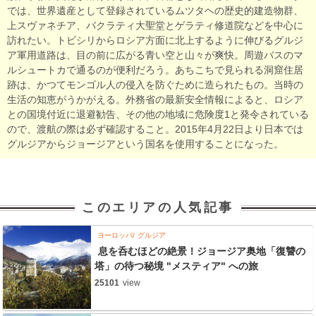
では、世界遺産として登録されているムツタヘの歴史的建造物群、
上スヴァネチア、バクラティ大聖堂とゲラティ修道院などを中心に
訪れたい。トビシリからロシア方面に北上するように伸びるグルジ
ア軍用道路は、目の前に広がる青い空と山々が爽快。周遊バスのマ
ルシュートカで通るのが便利だろう。あちこちで見られる洞窟住居
跡は、かつてモンゴル人の侵入を防ぐために造られたもの。当時の
生活の知恵がうかがえる。外務省の最新安全情報によると、ロシア
との国境付近に退避勧告、その他の地域に危険度1と発令されている
ので、渡航の際は必ず確認すること。2015年4月22日より日本では
グルジアからジョージアという国名を使用することになった。
このエリアの人気記事
ヨーロッパ
グルジア
息を呑むほどの絶景！ジョージア奥地「復讐の
塔」の待つ秘境 "メスティア" への旅
25101
view