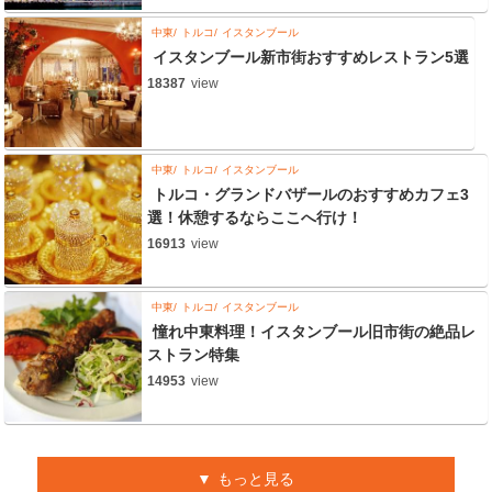
中東
トルコ
イスタンブール
イスタンブール新市街おすすめレストラン5選
18387
view
中東
トルコ
イスタンブール
トルコ・グランドバザールのおすすめカフェ3
選！休憩するならここへ行け！
16913
view
中東
トルコ
イスタンブール
憧れ中東料理！イスタンブール旧市街の絶品レ
ストラン特集
14953
view
もっと見る