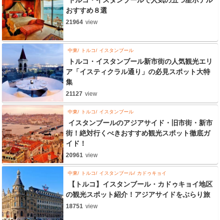
トルコ・イスタンブールで人気の五つ星ホテル
おすすめ８選
21964
view
中東
トルコ
イスタンブール
トルコ・イスタンブール新市街の人気観光エリ
ア「イスティクラル通り」の必見スポット大特
集
21127
view
中東
トルコ
イスタンブール
イスタンブールのアジアサイド・旧市街・新市
街！絶対行くべきおすすめ観光スポット徹底ガ
イド！
20961
view
中東
トルコ
イスタンブール
カドゥキョイ
【トルコ】イスタンブール・カドゥキョイ地区
の観光スポット紹介！アジアサイドをぶらり旅
18751
view