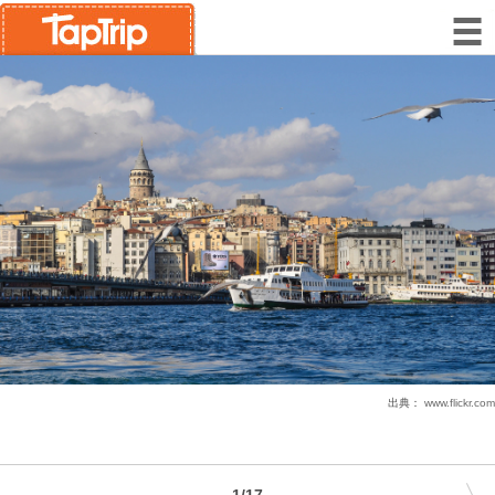
出典：
www.flickr.com