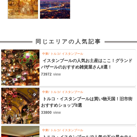
同じエリアの人気記事
中東
トルコ
イスタンブール
イスタンブールの人気お土産はここ！グランド
バザールのおすすめ雑貨屋さん8選！
73972
view
中東
トルコ
イスタンブール
トルコ・イスタンブールは買い物天国！旧市街
おすすめショップ8選
33800
view
中東
トルコ
イスタンブール