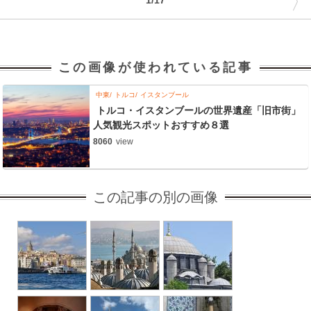
〉
1/17
この画像が使われている記事
中東
トルコ
イスタンブール
トルコ・イスタンブールの世界遺産「旧市街」
人気観光スポットおすすめ８選
8060
view
この記事の別の画像