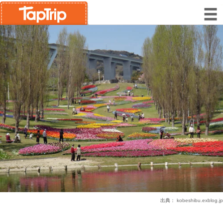
出典：
kobeshibu.exblog.jp