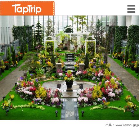
出典：
www.kansai.gr.jp