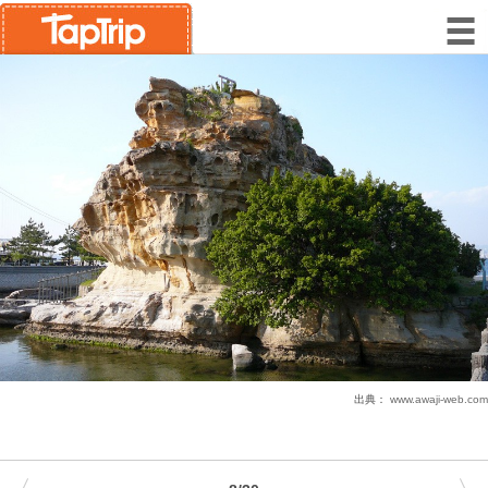
出典：
www.awaji-web.com