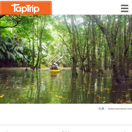
出典：
www.asoview.com