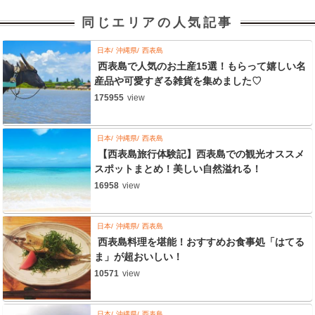
同じエリアの人気記事
日本
沖縄県
西表島
西表島で人気のお土産15選！もらって嬉しい名
産品や可愛すぎる雑貨を集めました♡
175955
view
日本
沖縄県
西表島
【西表島旅行体験記】西表島での観光オススメ
スポットまとめ！美しい自然溢れる！
16958
view
日本
沖縄県
西表島
西表島料理を堪能！おすすめお食事処「はてる
ま」が超おいしい！
10571
view
日本
沖縄県
西表島