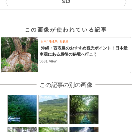
〈
〉
5/13
この画像が使われている記事
日本
沖縄県
西表島
沖縄・西表島のおすすめ観光ポイント！日本最
南端にある最後の秘境へ行こう
5631
view
この記事の別の画像